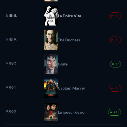
5888.
La Dolce Vita
-13
5889.
The Duchess
-13
5890.
Glute
+5
5891.
Captain Marvel
-13
5892.
Le joueur de go
+13