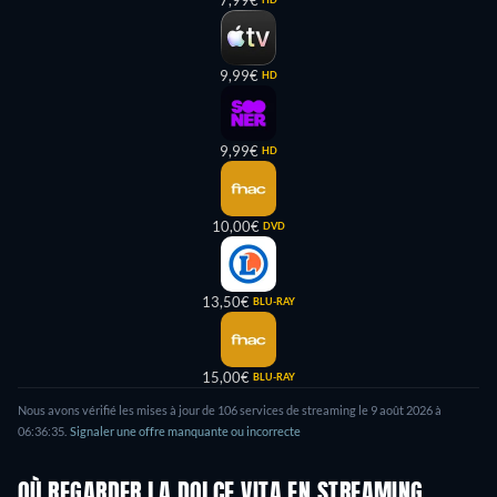
7,99€
9,99€
HD
9,99€
HD
10,00€
DVD
13,50€
BLU-RAY
15,00€
BLU-RAY
Nous avons vérifié les mises à jour de 106 services de streaming le 9 août 2026 à
06:36:35.
Signaler une offre manquante ou incorrecte
OÙ REGARDER LA DOLCE VITA EN STREAMING