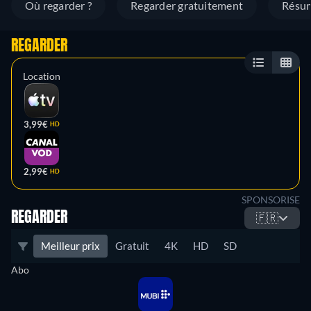
Où regarder ?
Regarder gratuitement
Résu
REGARDER
Location
3,99€
HD
2,99€
HD
SPONSORISE
REGARDER
🇫🇷
Meilleur prix
Gratuit
4K
HD
SD
Abo