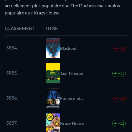
actuellement plus populaire que The Duchess mais moins
populaire que Krazy House.
CLASSEMENT
TITRE
5884.
Blackout
-14
5885.
Taxi Téhéran
+11
5886.
Pas un mot...
-13
5887.
Krazy House
+12