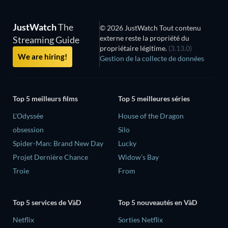
JustWatch
The
© 2026 JustWatch Tout contenu
externe reste la propriété du
Streaming Guide
propriétaire légitime.
(3.13.0)
We are hiring!
Gestion de la collecte de données
Top 5 meilleurs films
Top 5 meilleures séries
L'Odyssée
House of the Dragon
obsession
Silo
Spider-Man: Brand New Day
Lucky
Projet Dernière Chance
Widow’s Bay
Troie
From
Top 5 services de VàD
Top 5 nouveautés en VàD
Netflix
Sorties Netflix