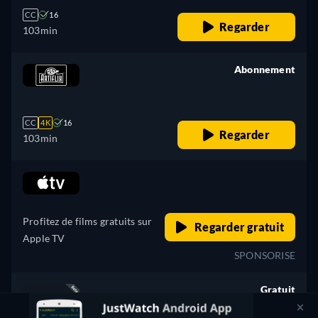
CC
16
Regarder
103min
Abonnement
retail price
CC
4K
16
Regarder
103min
retail price
Profitez de films gratuits sur
Regarder gratuit
Apple TV
SPONSORISE
Gratuit
retail price