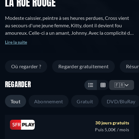
LA RUE ROUGE
Modeste caissier, peintre à ses heures perdues, Cross vient
au secours d'une jeune femme, Kitty, dont il devient fou
amoureux. Celle-ci a un amant, Johnny. Avec la complicité de
celui-ci, elle va manipuler Cross, en vendant ses tableaux
Lire la suite
sous son propre nom. Lorsqu'il découvre l'existence de
Johnny, Cross décide de tuer Kitty.
Où regarder ?
Regarder gratuitement
Résu
REGARDER
🇫🇷
Tout
Abonnement
Gratuit
DVD/BluRay
30 jours gratuits
Puis 5,00€ / mois