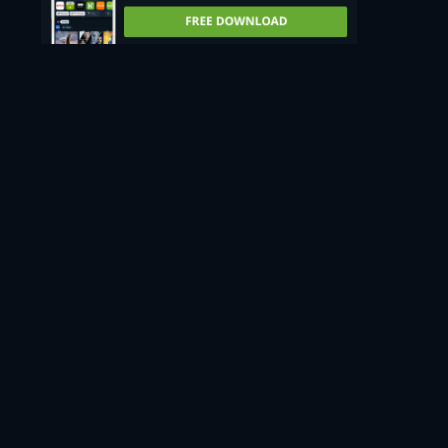
CC
HD
16
Regarder
103min
Vous n'avez pas trouvé ce que vous cherchiez ?
Nous vous préviendrons dès que ce sera disponible sur
d'autres services de streaming.
M'avertir
Nous avons vérifié les mises à jour de 106 services de streaming le 9 août 2026 à
07:34:23.
Signaler une offre manquante ou incorrecte
OÙ REGARDER LA RUE ROUGE EN STREAMING
COMPLET ET LÉGAL ?
En ce moment, vous pouvez regarder "La Rue rouge" en
streaming sur SFR Play, Artiflix.
En plus du streaming, vous