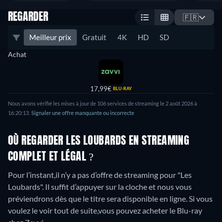
REGARDER
🇫🇷
Meilleur prix
Gratuit
4K
HD
SD
Achat
17,99€
BLU-RAY
Nous avons vérifié les mises à jour de 106 services de streaming le 2 août 2026 à
16:20:13.
Signaler une offre manquante ou incorrecte
OÙ REGARDER LES LOUBARDS EN STREAMING
COMPLET ET LÉGAL ?
Pour l’instant,il n’y a pas d’offre de streaming pour "Les
Loubards". Il suffit d’appuyer sur la cloche et nous vous
préviendrons dès que le titre sera disponible en ligne. Si vous
voulez le voir tout de suite,vous pouvez acheter le Blu-ray