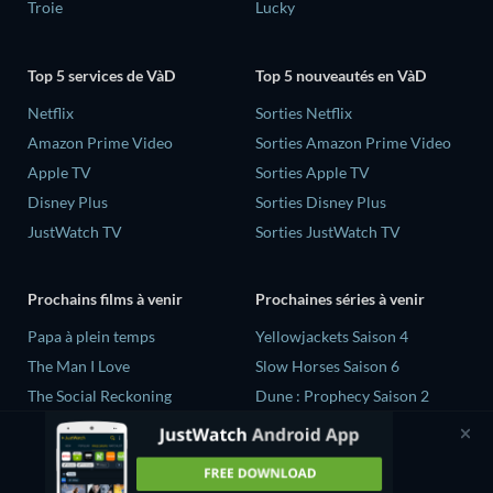
Troie
Lucky
Top 5 services de VàD
Top 5 nouveautés en VàD
Netflix
Sorties Netflix
Amazon Prime Video
Sorties Amazon Prime Video
Apple TV
Sorties Apple TV
Disney Plus
Sorties Disney Plus
JustWatch TV
Sorties JustWatch TV
Prochains films à venir
Prochaines séries à venir
‎Papa à plein temps
Yellowjackets Saison 4
The Man I Love
Slow Horses Saison 6
The Social Reckoning
Dune : Prophecy Saison 2
La Conscience politique
The Gentlemen Saison 2
Le Dernier Refuge
Love Is Blind: UK Saison 3