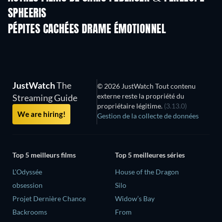
SPHEERIS
PÉPITES CACHÉES DRAME ÉMOTIONNEL
Série
JustWatch
The
© 2026 JustWatch Tout contenu
externe reste la propriété du
Streaming Guide
propriétaire légitime.
(3.13.0)
We are hiring!
Gestion de la collecte de données
Top 5 meilleurs films
Top 5 meilleures séries
L'Odyssée
House of the Dragon
obsession
Silo
Projet Dernière Chance
Widow’s Bay
Backrooms
From