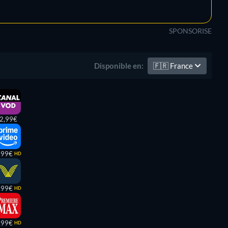
SPONSORISE
🇫🇷
France
Disponible en:
2,99€
,99€
HD
,99€
HD
,99€
HD