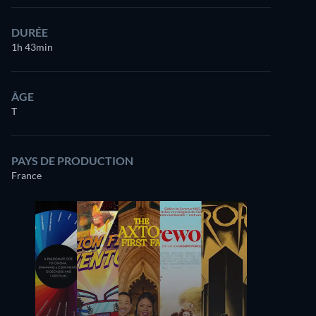
DURÉE
1h 43min
ÂGE
T
PAYS DE PRODUCTION
France