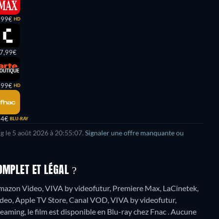
,99€
HD
7,99€
,99€
HD
64€
BLU-RAY
ng le 5 août 2026 à 20:55:07.
Signaler une offre manquante ou
OMPLET ET LÉGAL ?
 Amazon Video, VIVA by videofutur, Premiere Max, LaCinetek,
deo, Apple TV Store, Canal VOD, VIVA by videofutur,
eaming, le film est disponible en Blu-ray chez Fnac .
Aucune