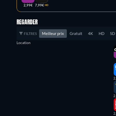
2,99€
7,99€
HD
REGARDER
Meilleur prix
Gratuit
4K
HD
SD
FILTRES
Location
2
2
2