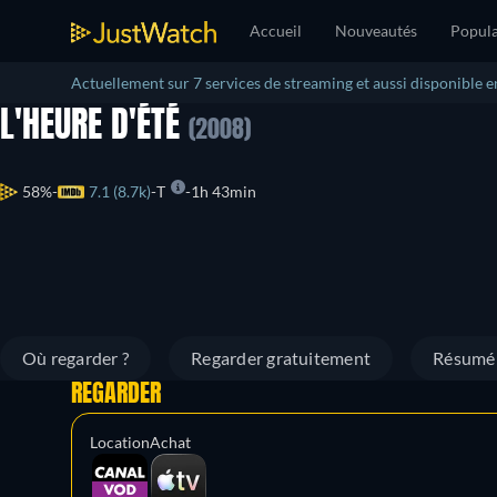
Accueil
Nouveautés
Popula
Actuellement sur 7 services de streaming et aussi disponible e
L'HEURE D'ÉTÉ
(2008)
58%
7.1 (8.7k)
T
1h 43min
Où regarder ?
Regarder gratuitement
Résumé
REGARDER
Location
Achat