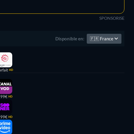
SPONSORISE
🇫🇷
France
Disponible en:
rfait
HD
,99€
HD
,99€
HD