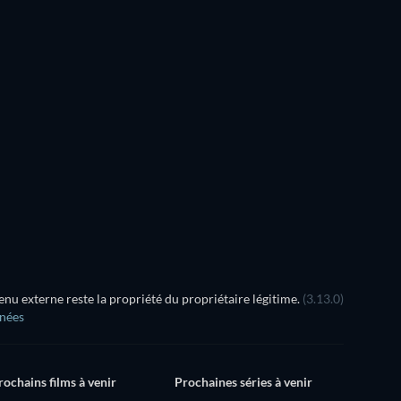
Les Noces rouges
L'Antéchrist
u externe reste la propriété du propriétaire légitime.
(3.13.0)
nnées
rochains films à venir
Prochaines séries à venir