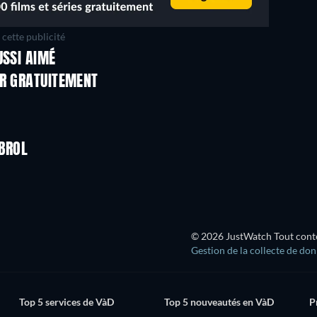
cette publicité
USSI AIMÉ
ER GRATUITEMENT
ABROL
© 2026 JustWatch Tout conten
Gestion de la collecte de do
Top 5 services de VàD
Top 5 nouveautés en VàD
P