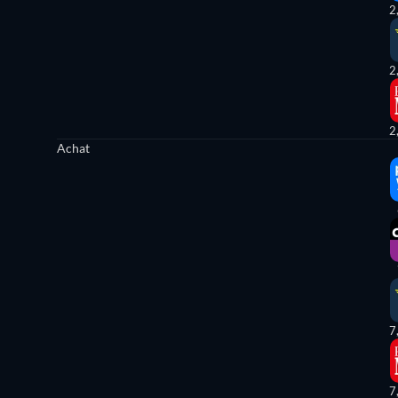
2
2
2
Achat
7
7