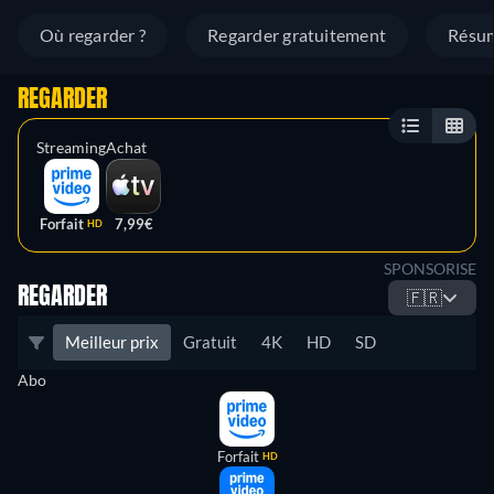
Où regarder ?
Regarder gratuitement
Résu
REGARDER
Streaming
Achat
Forfait
7,99€
HD
SPONSORISE
REGARDER
🇫🇷
Meilleur prix
Gratuit
4K
HD
SD
Abo
Forfait
HD