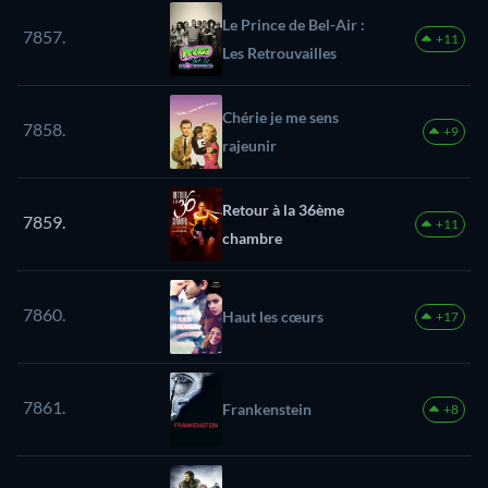
Le Prince de Bel-Air :
7857.
+11
Les Retrouvailles
Chérie je me sens
7858.
+9
rajeunir
Retour à la 36ème
7859.
+11
chambre
7860.
Haut les cœurs
+17
7861.
Frankenstein
+8