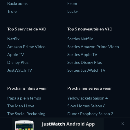
Backrooms
From
Troie
Lucky
Top 5 services de VàD
Top 5 nouveautés en VàD
Netflix
Sorties Netflix
Amazon Prime Video
Sorties Amazon Prime Video
Apple TV
Sorties Apple TV
Disney Plus
Sorties Disney Plus
JustWatch TV
Sorties JustWatch TV
Prochains films à venir
Prochaines séries à venir
‎Papa à plein temps
Yellowjackets Saison 4
The Man I Love
Slow Horses Saison 6
The Social Reckoning
Dune : Prophecy Saison 2
La Conscience politique
The Gentlemen Saison 2
Le Dernier Refuge
Love Is Blind: UK Saison 3