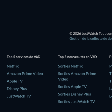
Série
© 2026 JustWatch Tout conte
Gestion de la collecte de d
Top 5 services de VàD
Top 5 nouveautés en VàD
P
Netflix
Sorties Netflix
‎
Amazon Prime Video
Sorties Amazon Prime
T
Video
Apple TV
T
Sorties Apple TV
Disney Plus
L
Sorties Disney Plus
JustWatch TV
L
Sorties JustWatch TV