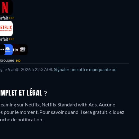
rfait
HD
rfait
HD
 groupée
HD
g le
5 août 2026
à
22:37:08
.
Signaler une offre manquante ou
MPLET ET LÉGAL ?
reaming sur Netflix, Netflix Standard with Ads.
Aucune
os pour le moment. Pour savoir quand il sera gratuit, cliquez
loche de notification.