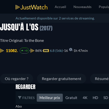
Accueil
Nouveautés
Popula
Actuellement disponible sur 2 services de streaming.
JUSQU'À L'OS
(2017)
Titre Original: To the Bone
11082.
86%
6.8 (56k)
16
1h 47min
+8
Où regarder ?
Regarder gratuitement
Résumé
REGARDER
Meilleur prix
Gratuit
4K
HD
SD
FILTRES
Abo