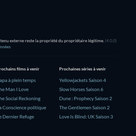
nu externe reste la propriété du propriétaire légitime.
(4.0.0)
onnées
rochains films à venir
Prochaines séries à venir
Papa à plein temps
Yellowjackets Saison 4
he Man I Love
Slow Horses Saison 6
he Social Reckoning
Dune : Prophecy Saison 2
a Conscience politique
The Gentlemen Saison 2
e Dernier Refuge
Love Is Blind: UK Saison 3