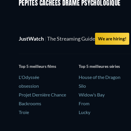
PÉPITES CACHÉES DRAME PSYCHOLOGIQUE
JustWatch
|
The Streaming Guide
We are hiring!
Top 5 meilleurs films
Top 5 meilleures séries
L'Odyssée
House of the Dragon
obsession
Silo
Projet Dernière Chance
Widow’s Bay
Backrooms
From
Troie
Lucky