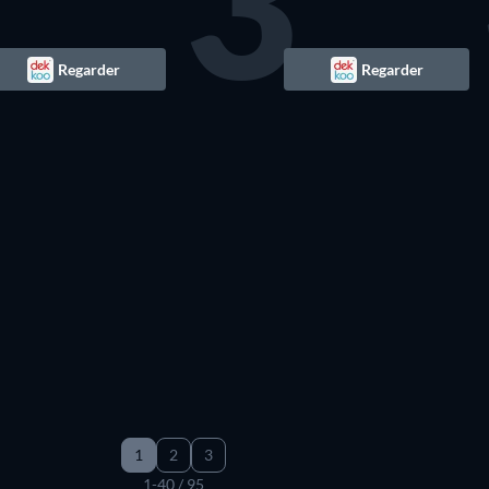
3
Regarder
Regarder
Série
Série
Série
1
2
3
1-40 / 95