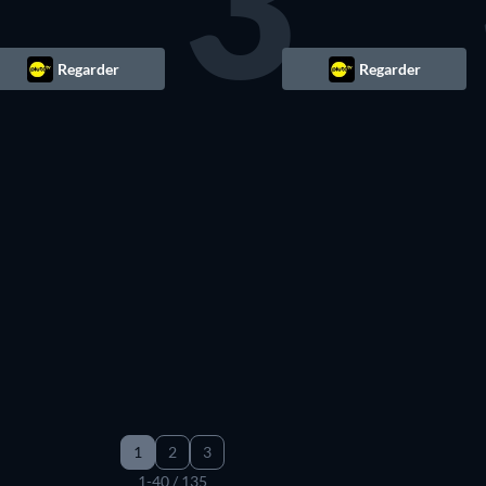
3
Regarder
Regarder
1
2
3
1-40 / 135