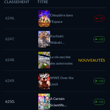
CLASSEMENT
TITRE
Cléopâtre dans
6246.
-55
l'Espace
Kochoki:
6247.
+10
Wakaki
Nobunaga
La vie secrète
6248.
NOUVEAUTÉS
des autoroutes
WWE Over the
6249.
+10
Limit
A Certain
6250.
+10
Scientific