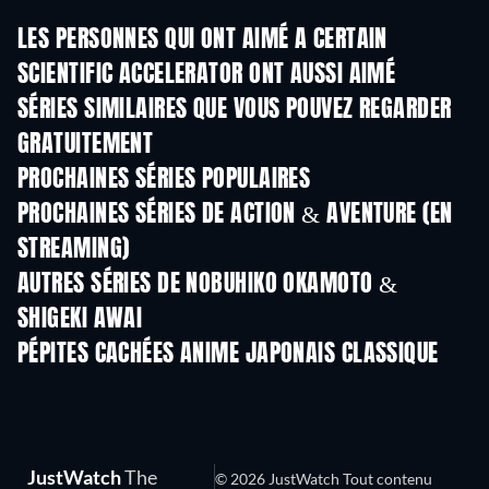
LES PERSONNES QUI ONT AIMÉ A CERTAIN
SCIENTIFIC ACCELERATOR ONT AUSSI AIMÉ
Série
Série
S
SÉRIES SIMILAIRES QUE VOUS POUVEZ REGARDER
GRATUITEMENT
Série
Série
S
PROCHAINES SÉRIES POPULAIRES
Série
Série
S
PROCHAINES SÉRIES DE ACTION & AVENTURE (EN
STREAMING)
Saison 2
Saison 2
Sais
AUTRES SÉRIES DE NOBUHIKO OKAMOTO &
SHIGEKI AWAI
Série
Série
S
PÉPITES CACHÉES ANIME JAPONAIS CLASSIQUE
Série
Série
S
JustWatch
The
© 2026 JustWatch Tout contenu