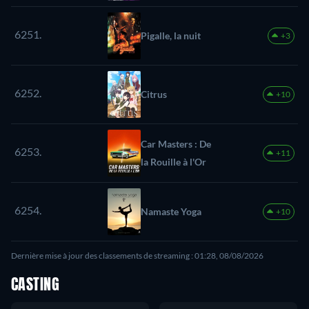
Accelerator
6251.
Pigalle, la nuit
+3
6252.
Citrus
+10
Car Masters : De
6253.
+11
la Rouille à l'Or
6254.
Namaste Yoga
+10
Dernière mise à jour des classements de streaming : 01:28, 08/08/2026
CASTING