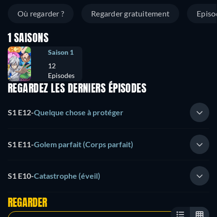
Où regarder ?
Regarder gratuitement
Episo
1 SAISONS
Saison 1
12
Episodes
REGARDEZ LES DERNIERS ÉPISODES
S1 E12
-
Quelque chose à protéger
S1 E11
-
Golem parfait (Corps parfait)
S1 E10
-
Catastrophe (éveil)
REGARDER