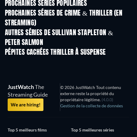
PROCHAINES SÉRIES POPULAIRES
Série
Série
S
PROCHAINES SÉRIES DE CRIME & THRILLER (EN
STREAMING)
Saison 6
Saison 2
Sais
AUTRES SÉRIES DE SULLIVAN STAPLETON &
PETER SALMON
Série
Série
S
PÉPITES CACHÉES THRILLER À SUSPENSE
JustWatch
The
© 2026 JustWatch Tout contenu
externe reste la propriété du
Streaming Guide
propriétaire légitime.
(4.0.0)
We are hiring!
Gestion de la collecte de données
Top 5 meilleurs films
Top 5 meilleures séries