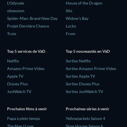
L'Odyssée
House of the Dragon
obsession
Silo
Spider-Man: Brand New Day
Widow’s Bay
Projet Dernière Chance
Lucky
Troie
From
Top 5 services de VàD
Top 5 nouveautés en VàD
Netflix
Sorties Netflix
Amazon Prime Video
Sorties Amazon Prime Video
Apple TV
Sorties Apple TV
Disney Plus
Sorties Disney Plus
JustWatch TV
Sorties JustWatch TV
Prochains films à venir
Prochaines séries à venir
‎Papa à plein temps
Yellowjackets Saison 4
The Man I Love
Slow Horses Saison 6