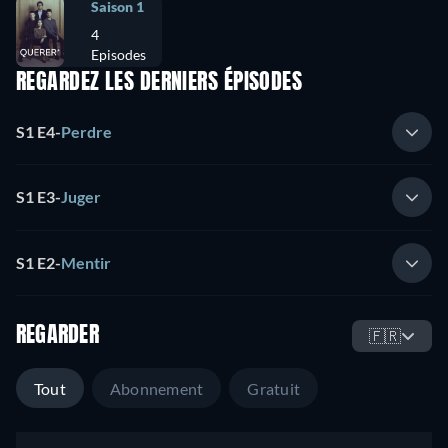
Saison 1
4
Episodes
REGARDEZ LES DERNIERS ÉPISODES
S1 E4
-
Perdre
S1 E3
-
Juger
S1 E2
-
Mentir
REGARDER
🇫🇷
Tout
Abonnement
Gratuit