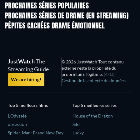
PROCHAINES SÉRIES POPULAIRES
Série
Série
S
PROCHAINES SÉRIES DE DRAME (EN STREAMING)
Saison 4
Saison 6
Sais
PÉPITES CACHÉES DRAME ÉMOTIONNEL
JustWatch
The
© 2026 JustWatch Tout contenu
externe reste la propriété du
Streaming Guide
propriétaire légitime.
(4.0.0)
We are hiring!
Gestion de la collecte de données
Top 5 meilleurs films
Top 5 meilleures séries
L'Odyssée
House of the Dragon
obsession
Silo
Spider-Man: Brand New Day
Lucky