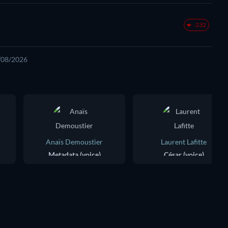
-232
6/08/2026
Anaïs Demoustier
Laurent Lafitte
Metadata (voice)
César (voice)