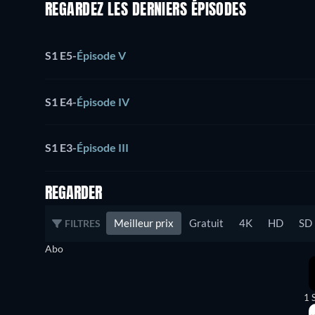
REGARDEZ LES DERNIERS ÉPISODES
S1 E5
-
Épisode V
S1 E4
-
Épisode IV
S1 E3
-
Épisode III
REGARDER
Meilleur prix
Gratuit
4K
HD
SD
FILTRES
Abo
1 