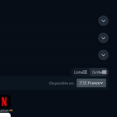
Liste
Grille
🇫🇷
France
Disponible en:
Saison
HD