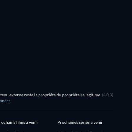
Série
Série
Série
Série
Série
Saison 1
Saison 1
nu externe reste la propriété du propriétaire légitime.
(4.0.0)
onnées
rochains films à venir
Prochaines séries à venir