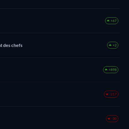
+67
t des chefs
+2
+898
-217
-30