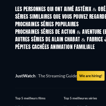
LES PERSONNES QUI ONT AIMÉ ASTÉRIX & OBÉ
Série
Série
SÉRIES SIMILAIRES QUE VOUS POUVEZ REGARD
Série
Série
PROCHAINES SÉRIES POPULAIRES
Série
Série
PROCHAINES SÉRIES DE ACTION & AVENTURE (
Saison 2
Saison 2
AUTRES SÉRIES DE ALAIN CHABAT & FABRICE 
Série
Série
PÉPITES CACHÉES ANIMATION FAMILIALE
JustWatch
|
The Streaming Guide
We are hiring!
Top 5 meilleurs films
Top 5 meilleures séries