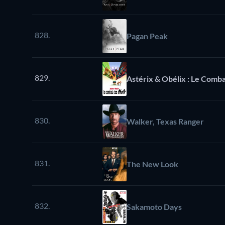
828.
Pagan Peak
829.
Astérix & Obélix : Le Comba
830.
Walker, Texas Ranger
831.
The New Look
832.
Sakamoto Days