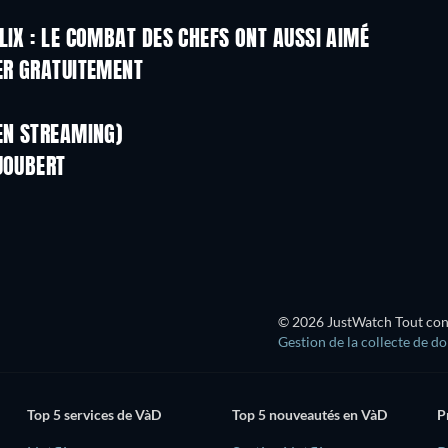
LIX : LE COMBAT DES CHEFS ONT AUSSI AIMÉ
Série
Série
ER GRATUITEMENT
Série
Série
Série
Série
EN STREAMING)
Saison 1
Saison 2
JOUBERT
Série
© 2026 JustWatch Tout conte
Gestion de la collecte de d
Top 5 services de VàD
Top 5 nouveautés en VàD
P