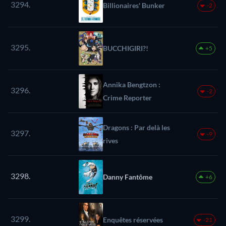
3294.
Billionaires' Bunker
-2
3295.
BUCCHIGIRI?!
+5
Annika Bengtzon :
3296.
-2
Crime Reporter
Dragons : Par delà les
3297.
-9
rives
3298.
Danny Fantôme
+6
3299.
Enquêtes réservées
-21