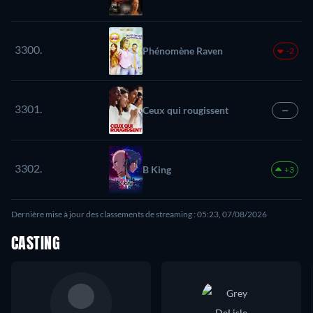
3300.
Phénomène Raven
-2
3301.
Ceux qui rougissent
—
3302.
B King
+3
Dernière mise à jour des classements de streaming : 05:23, 07/08/2026
CASTING