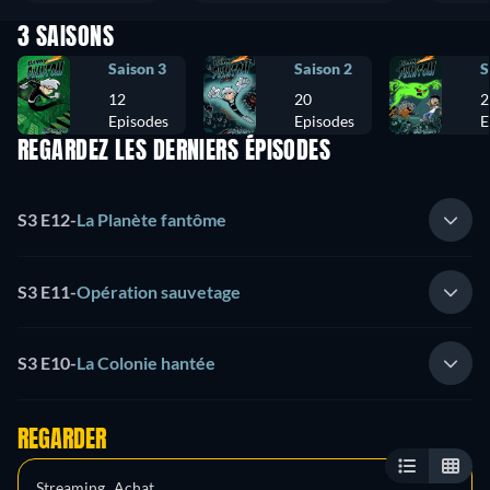
3 SAISONS
Saison 3
Saison 2
S
12
20
2
Episodes
Episodes
E
REGARDEZ LES DERNIERS ÉPISODES
S3 E12
-
La Planète fantôme
S3 E11
-
Opération sauvetage
S3 E10
-
La Colonie hantée
REGARDER
Streaming
Achat