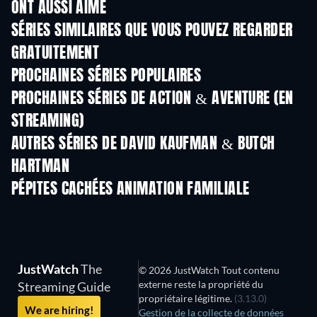
ONT AUSSI AIMÉ
Série
Série
S
SÉRIES SIMILAIRES QUE VOUS POUVEZ REGARDER
GRATUITEMENT
Série
Série
S
PROCHAINES SÉRIES POPULAIRES
Série
Série
S
PROCHAINES SÉRIES DE ACTION & AVENTURE (EN
STREAMING)
Saison 2
Saison 2
Sais
AUTRES SÉRIES DE DAVID KAUFMAN & BUTCH
HARTMAN
Série
Série
S
PÉPITES CACHÉES ANIMATION FAMILIALE
Série
JustWatch
The
© 2026 JustWatch Tout contenu
externe reste la propriété du
Streaming Guide
propriétaire légitime.
(3.13.0)
We are hiring!
Gestion de la collecte de données