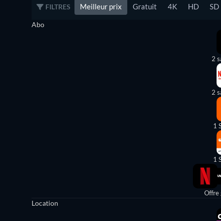
Meilleur prix
Gratuit
4K
HD
SD
FILTRES
Abo
2 s
2 s
1 
1 
Offre
Location