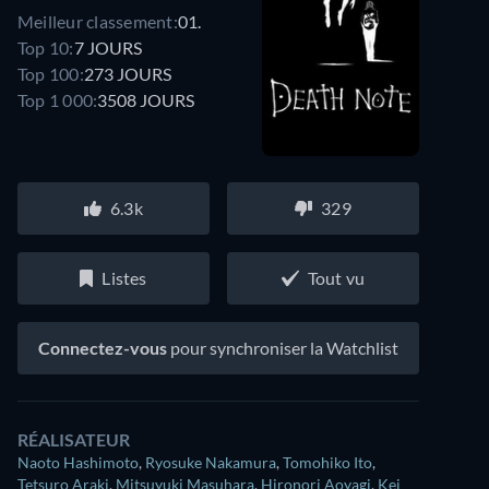
Meilleur classement:
01.
Top 10:
7 JOURS
Top 100:
273 JOURS
Top 1 000:
3508 JOURS
6.3k
329
Listes
Tout vu
Connectez-vous
pour synchroniser la Watchlist
RÉALISATEUR
Naoto Hashimoto
,
Ryosuke Nakamura
,
Tomohiko Ito
,
Tetsuro Araki
,
Mitsuyuki Masuhara
,
Hironori Aoyagi
,
Kei