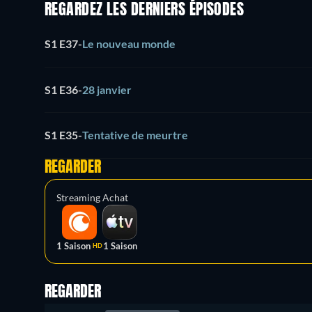
REGARDEZ LES DERNIERS ÉPISODES
S1 E37
-
Le nouveau monde
S1 E36
-
28 janvier
S1 E35
-
Tentative de meurtre
REGARDER
Streaming
Achat
1 Saison
1 Saison
HD
REGARDER