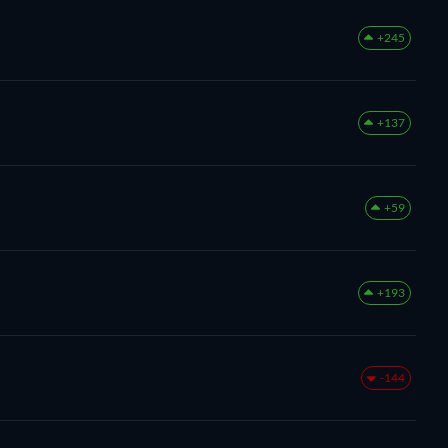
+245
+137
+59
+193
-144