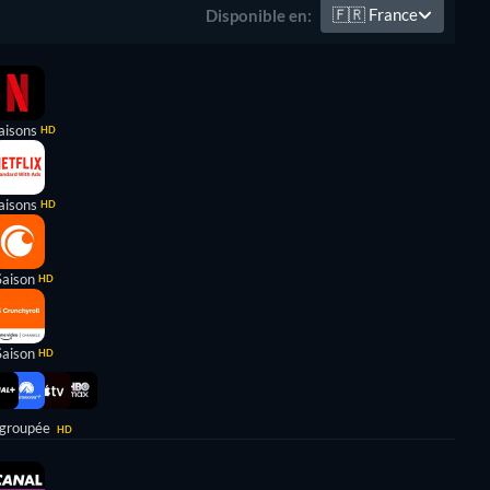
🇫🇷
France
Disponible en:
aisons
HD
aisons
HD
Saison
HD
Saison
HD
 groupée
HD