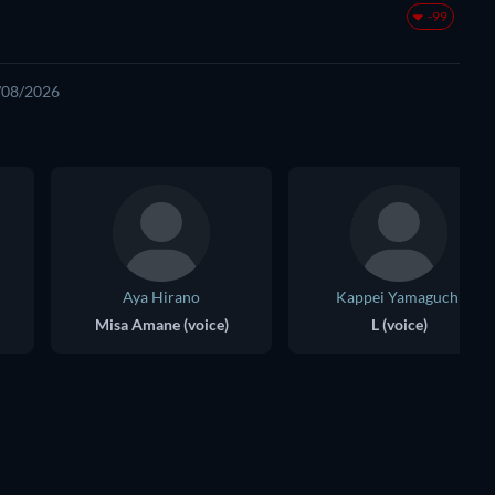
-99
6/08/2026
Aya Hirano
Kappei Yamaguchi
Misa Amane (voice)
L (voice)