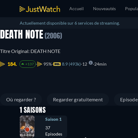
Accueil
Nouveautés
Popula
Actuellement disponible sur 6 services de streaming.
DEATH NOTE
(2006)
Titre Original: DEATH NOTE
184.
95%
8.9 (493k)
12
24min
+137
Où regarder ?
Regarder gratuitement
Episode
1 SAISONS
Saison 1
37
Episodes