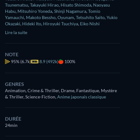
Tsunematsu
,
Takayuki Hirao
,
Hisato Shimoda
,
Naoyasu
Habu
,
Mitsuhiro Yoneda
,
Shinji Nagamura
,
Tomio
Yamauchi
,
Makoto Bessho
,
Oyunam
,
Tetsuhito Saito
,
Yukio
Okazaki
,
Hideki Ito
,
Hiroyuki Tsuchiya
,
Eiko Nishi
Lire la suite
NOTE
95%
(6.7k)
8.9 (492k)
100%
GENRES
Animation, Crime & Thriller, Drame, Fantastique, Mystère
& Thriller, Science-Fiction
,
Anime japonais classique
DURÉE
24min