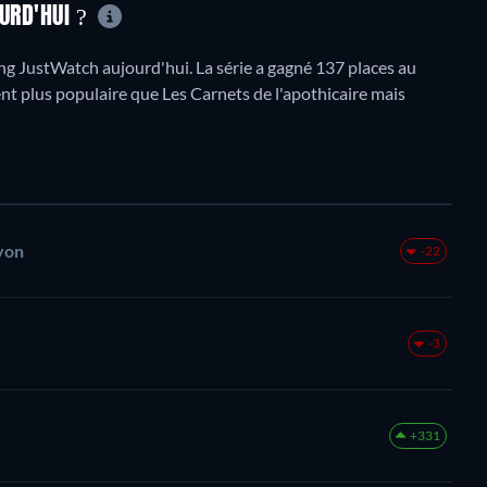
OURD'HUI ?
g JustWatch aujourd'hui. La série a gagné 137 places au
ent plus populaire que Les Carnets de l'apothicaire mais
yon
-22
-3
+331