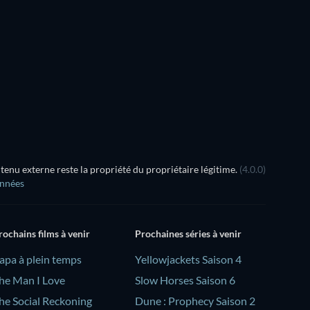
Série
Série
Saison 4
Saison 2
Série
nu externe reste la propriété du propriétaire légitime.
(4.0.0)
onnées
rochains films à venir
Prochaines séries à venir
Papa à plein temps
Yellowjackets Saison 4
he Man I Love
Slow Horses Saison 6
he Social Reckoning
Dune : Prophecy Saison 2