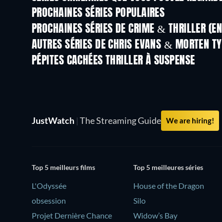
PROCHAINES SÉRIES POPULAIRES
Série
Série
PROCHAINES SÉRIES DE CRIME & THRILLER (E
Saison 6
Saison 2
AUTRES SÉRIES DE CHRIS EVANS & MORTEN T
Série
Série
PÉPITES CACHÉES THRILLER À SUSPENSE
JustWatch
|
The Streaming Guide
We are hiring!
Top 5 meilleurs films
Top 5 meilleures séries
L'Odyssée
House of the Dragon
obsession
Silo
Projet Dernière Chance
Widow’s Bay