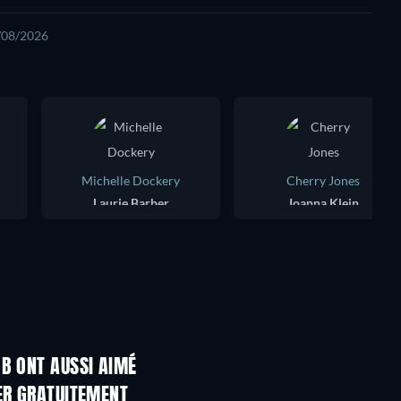
5/08/2026
Michelle Dockery
Cherry Jones
Laurie Barber
Joanna Klein
B ONT AUSSI AIMÉ
Série
Série
ER GRATUITEMENT
Série
Série