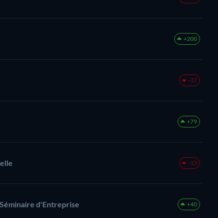
+200
-37
+79
elle
-13
 Séminaire d'Entreprise
+40