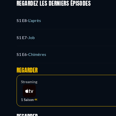
REGARDEZ LES DERNIERS ÉPISODES
S1 E8
-
L'après
S1 E7
-
Job
S1 E6
-
Chimères
REGARDER
Streaming
1 Saison
4K