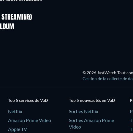
Série
Série
N STREAMING)
Saison 1
Saison 2
YLDUM
Série
Série
Série
© 2026 JustWatch Tout conte
Gestion de la collecte de d
Top 5 services de VàD
Top 5 nouveautés en VàD
P
Netflix
Sorties Netflix
‎
Amazon Prime Video
Sorties Amazon Prime
T
Video
Apple TV
T