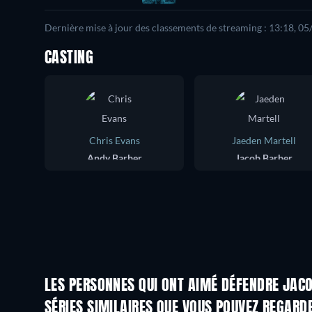
Dernière mise à jour des classements de streaming : 13:18, 0
CASTING
Chris Evans
Jaeden Martell
Andy Barber
Jacob Barber
LES PERSONNES QUI ONT AIMÉ DÉFENDRE JACO
Série
Série
SÉRIES SIMILAIRES QUE VOUS POUVEZ REGARD
Série
Série