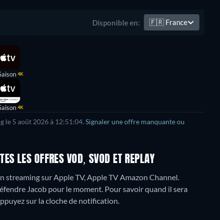
🇫🇷
France
Disponible en:
Saison
4K
Saison
4K
g le
5 août 2026
à
12:51:04
.
Signaler une offre manquante ou
ES LES OFFRES VOD, SVOD ET REPLAY
en streaming sur Apple TV, Apple TV Amazon Channel.
éfendre Jacob pour le moment. Pour savoir quand il sera
 appuyez sur la cloche de notification.