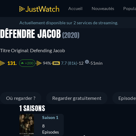
Accueil
Nouveautés
Popula
Actuellement disponible sur 2 services de streaming.
DÉFENDRE JACOB
(2020)
Titre Original: Defending Jacob
131.
94%
7.7 (81k)
12
51min
+200
Où regarder ?
Regarder gratuitement
Episode
1 SAISONS
Saison 1
8
Episodes