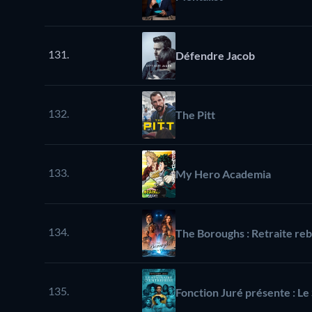
131.
Défendre Jacob
132.
The Pitt
133.
My Hero Academia
134.
The Boroughs : Retraite reb
135.
Fonction Juré présente : Le