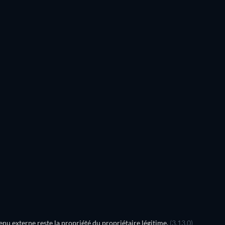
Série
Série
Série
Série
Série
Saison 1
Saison 2
Série
Série
u externe reste la propriété du propriétaire légitime.
(3.13.0)