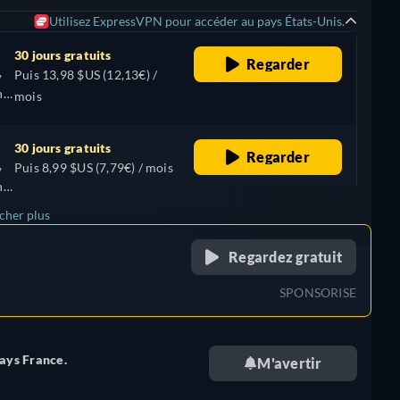
Utilisez ExpressVPN pour accéder au pays États-Unis.
30 jours gratuits
Regarder
,
Puis 13,98 $US (12,13€) /
n,
mois
30 jours gratuits
Regarder
,
Puis 8,99 $US (7,79€) / mois
n,
icher plus
retail price
Regardez gratuit
SPONSORISE
pays France.
M'avertir