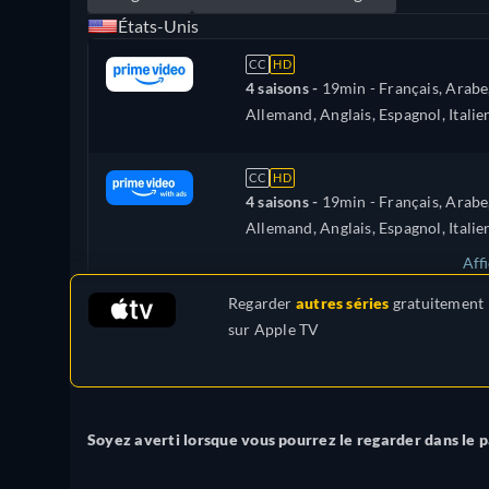
États-Unis
CC
HD
4 saisons -
19min
- Français, Arabe
Allemand, Anglais, Espagnol, Italie
Néerlandais, Polonais, Portugais,
Russe, Turc
CC
HD
4 saisons -
19min
- Français, Arabe
Allemand, Anglais, Espagnol, Italie
Néerlandais, Polonais, Portugais,
Aff
Russe, Turc
Regarder
autres séries
gratuitement
Brésil
sur
Apple TV
Soyez averti lorsque vous pourrez le regarder dans le 