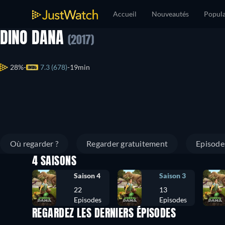
Accueil
Nouveautés
Popula
DINO DANA
(2017)
28%
7.3 (678)
19min
Où regarder ?
Regarder gratuitement
Episode
4 SAISONS
Saison 4
Saison 3
22
13
Episodes
Episodes
REGARDEZ LES DERNIERS ÉPISODES