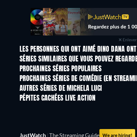
Enlever 
LES PERSONNES QUI ONT AIMÉ DINO DANA ONT
Série
SÉRIES SIMILAIRES QUE VOUS POUVEZ REGARD
Série
Série
PROCHAINES SÉRIES POPULAIRES
Série
Série
PROCHAINES SÉRIES DE COMÉDIE (EN STREAMI
Saison 6
Saison 2
AUTRES SÉRIES DE MICHELA LUCI
Série
Série
PÉPITES CACHÉES LIVE ACTION
JustWatch
|
The Streaming Guide
We are hiring!