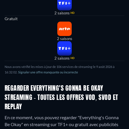
2 saisons
HD
Gratuit
2 saisons
2 saisons
HD
Nous avons vérifié les mises à jour de
106
services de streaming le
9 août 2026
à
16:32:02
.
Signaler une offre manquante ou incorrecte
REGARDER EVERYTHING'S GONNA BE OKAY
STREAMING - TOUTES LES OFFRES VOD, SVOD ET
REPLAY
En ce moment, vous pouvez regarder "Everything's Gonna
Be Okay" en streaming sur TF1+ ou gratuit avec publicités