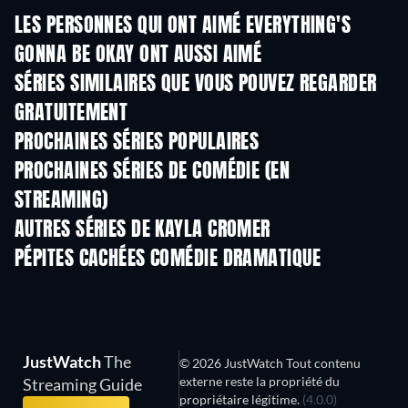
LES PERSONNES QUI ONT AIMÉ EVERYTHING'S
GONNA BE OKAY ONT AUSSI AIMÉ
Série
SÉRIES SIMILAIRES QUE VOUS POUVEZ REGARDER
GRATUITEMENT
Série
Série
S
PROCHAINES SÉRIES POPULAIRES
Série
Série
S
PROCHAINES SÉRIES DE COMÉDIE (EN
STREAMING)
Saison 6
Saison 2
Sais
AUTRES SÉRIES DE KAYLA CROMER
Série
Série
S
PÉPITES CACHÉES COMÉDIE DRAMATIQUE
JustWatch
The
© 2026 JustWatch Tout contenu
externe reste la propriété du
Streaming Guide
propriétaire légitime.
(4.0.0)