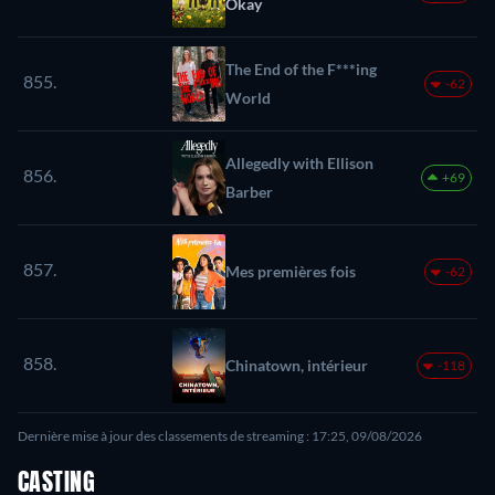
Okay
The End of the F***ing
855.
-62
World
Allegedly with Ellison
856.
+69
Barber
857.
Mes premières fois
-62
858.
Chinatown, intérieur
-118
Dernière mise à jour des classements de streaming : 17:25, 09/08/2026
CASTING