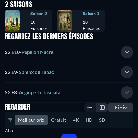
2 SAISONS
Saison 2
Saison 1
10
10
Episodes
Episodes
REGARDEZ LES DERNIERS ÉPISODES
S2 E10
-
Papillon Nacré
S2 E9
-
Sphinx du Tabac
S2 E8
-
Argiope Trifasciata
REGARDER
🇫🇷
Meilleur prix
Gratuit
4K
HD
SD
Abo