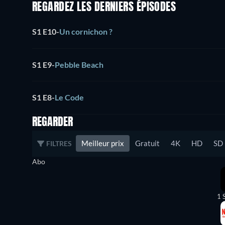
REGARDEZ LES DERNIERS ÉPISODES
S1 E10
-
Un cornichon ?
S1 E9
-
Pebble Beach
S1 E8
-
Le Code
REGARDER
Meilleur prix
Gratuit
4K
HD
SD
FILTRES
Abo
1 