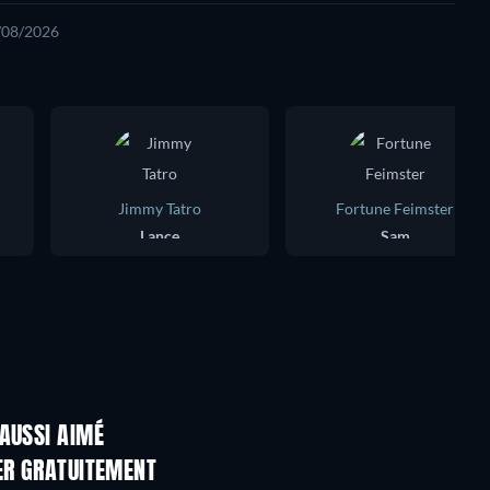
8/08/2026
Jimmy Tatro
Fortune Feimster
Lance
Sam
AUSSI AIMÉ
Série
Série
ER GRATUITEMENT
Série
Série