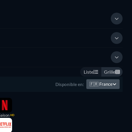
Liste
Grille
🇫🇷
France
Disponible en:
Saison
HD