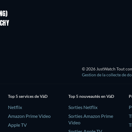
Série
Série
NG)
Saison 1
Saison 3
NCHY
Série
Série
© 2026 JustWatch Tout conte
Gestion de la collecte de d
Top 5 services de VàD
Top 5 nouveautés en VàD
P
Netflix
Sorties Netflix
‎
Amazon Prime Video
Sorties Amazon Prime
T
Video
Apple TV
T
Sorties Apple TV