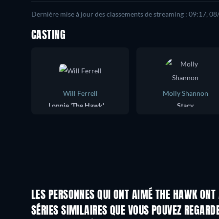
Dernière mise à jour des classements de streaming : 09:17, 0
CASTING
Will Ferrell
Molly Shannon
Lonnie 'The Hawk' Hawkins
Stacy
LES PERSONNES QUI ONT AIMÉ THE HAWK ONT 
Série
Série
SÉRIES SIMILAIRES QUE VOUS POUVEZ REGARD
Série
Série