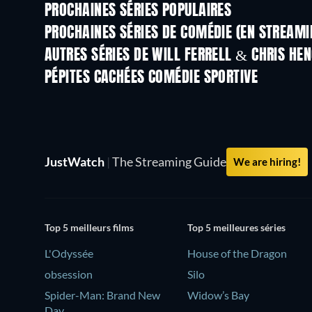
PROCHAINES SÉRIES POPULAIRES
Série
Série
PROCHAINES SÉRIES DE COMÉDIE (EN STREAMI
Saison 6
Saison 2
AUTRES SÉRIES DE WILL FERRELL & CHRIS HE
Série
Série
PÉPITES CACHÉES COMÉDIE SPORTIVE
Série
JustWatch
|
The Streaming Guide
We are hiring!
Top 5 meilleurs films
Top 5 meilleures séries
L'Odyssée
House of the Dragon
obsession
Silo
Spider-Man: Brand New
Widow’s Bay
Day