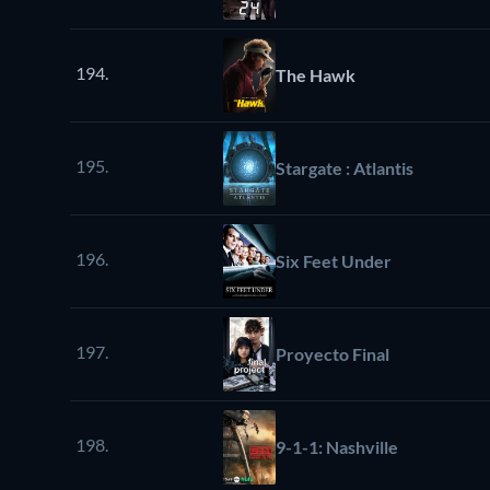
194.
The Hawk
195.
Stargate : Atlantis
196.
Six Feet Under
197.
Proyecto Final
198.
9-1-1: Nashville