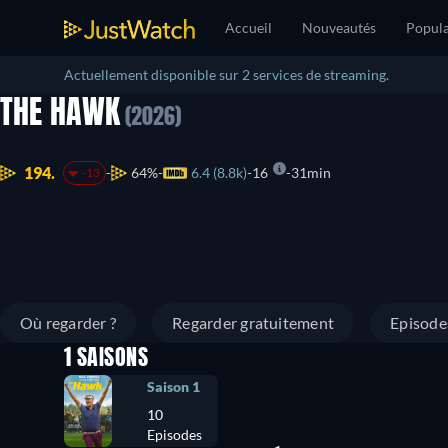
Accueil
Nouveautés
Popula
Actuellement disponible sur 2 services de streaming.
THE HAWK
(2026)
194.
64%
6.4 (8.8k)
16
31min
-13
Où regarder ?
Regarder gratuitement
Episode
1 SAISONS
Saison 1
10
Episodes