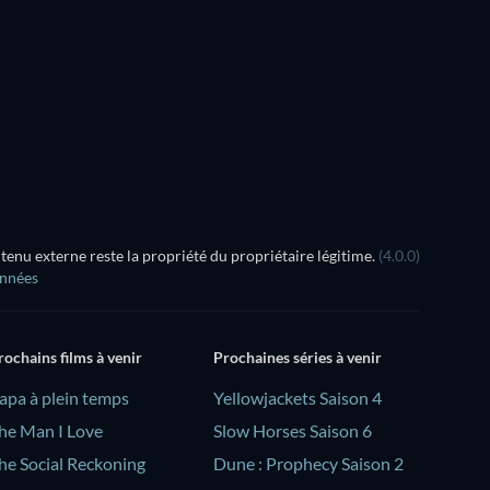
Série
Série
Saison 2
Saison 3
nu externe reste la propriété du propriétaire légitime.
(4.0.0)
onnées
rochains films à venir
Prochaines séries à venir
Papa à plein temps
Yellowjackets Saison 4
he Man I Love
Slow Horses Saison 6
he Social Reckoning
Dune : Prophecy Saison 2