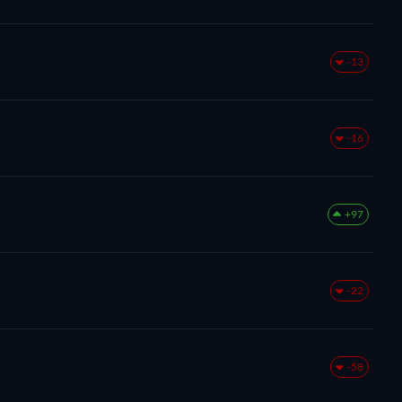
-13
-16
+97
-22
-58