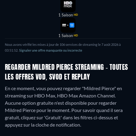
1 Saison
HD
1 Saison
HD
Nous avons vérifié les mises à jour de
106
services de streaming le
7 août 2026
à
03:51:52
.
Signaler une offre manquante ou incorrecte
REGARDER MILDRED PIERCE STREAMING - TOUTES
LES OFFRES VOD, SVOD ET REPLAY
En ce moment, vous pouvez regarder "Mildred Pierce" en
streaming sur HBO Max, HBO Max Amazon Channel.
Aucune option gratuite n'est disponible pour regarder
Mildred Pierce pour le moment. Pour savoir quand il sera
gratuit, cliquez sur 'Gratuit' dans les filtres ci-dessus et
appuyez sur la cloche de notification.