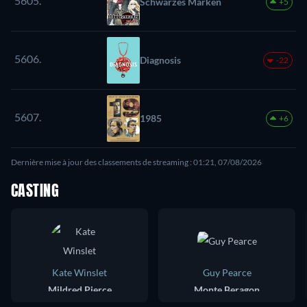
5605.
Schwarzes Marken
+5
5606.
Diagnosis
-22
5607.
1985
+6
Dernière mise à jour des classements de streaming : 01:21, 07/08/2026
CASTING
Kate Winslet
Guy Pearce
Mildred Pierce
Monte Beragon