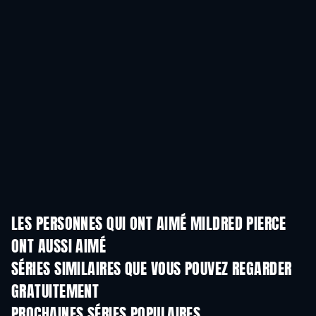
LES PERSONNES QUI ONT AIMÉ MILDRED PIERCE
ONT AUSSI AIMÉ
Série
Série
S
SÉRIES SIMILAIRES QUE VOUS POUVEZ REGARDER
GRATUITEMENT
Série
Série
S
PROCHAINES SÉRIES POPULAIRES
Série
Série
S