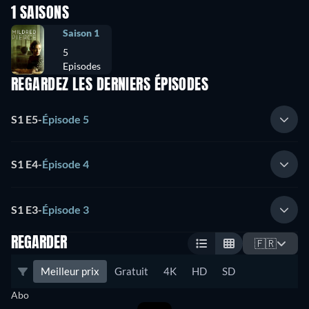
1 SAISONS
Saison 1
5
Episodes
REGARDEZ LES DERNIERS ÉPISODES
S1 E5
-
Épisode 5
S1 E4
-
Épisode 4
S1 E3
-
Épisode 3
REGARDER
🇫🇷
Meilleur prix
Gratuit
4K
HD
SD
Abo