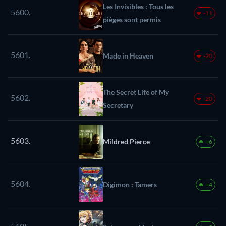
Les Invisibles : Tous les
5600.
-11
pièges sont permis
5601.
Made in Heaven
-20
The Secret Life of My
5602.
-20
Secretary
5603.
Mildred Pierce
+6
5604.
Digimon : Tamers
+4