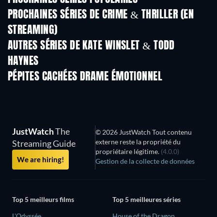
PROCHAINES SÉRIES DE CRIME & THRILLER (EN
STREAMING)
Saison 6
Saison 2
Sais
AUTRES SÉRIES DE KATE WINSLET & TODD
HAYNES
Série
Série
S
PÉPITES CACHÉES DRAME ÉMOTIONNEL
JustWatch
The
© 2026 JustWatch Tout contenu
externe reste la propriété du
Streaming Guide
propriétaire légitime.
(4.0.0)
We are hiring!
Gestion de la collecte de données
Top 5 meilleurs films
Top 5 meilleures séries
L'Odyssée
House of the Dragon