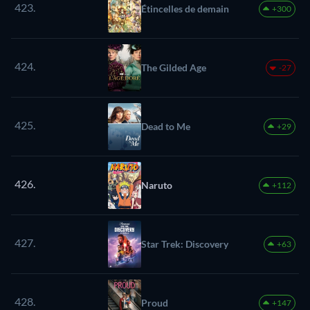
423.
Étincelles de demain
+300
424.
The Gilded Age
-27
425.
Dead to Me
+29
426.
Naruto
+112
427.
Star Trek: Discovery
+63
428.
Proud
+147