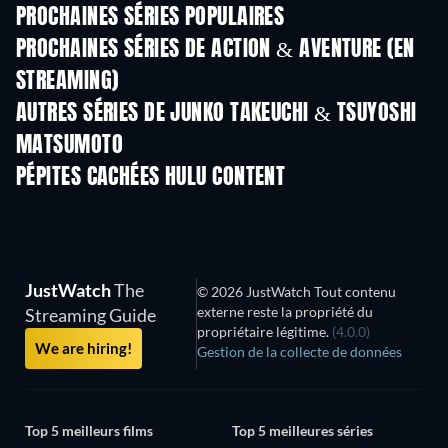
PROCHAINES SÉRIES POPULAIRES
Série
Série
S
PROCHAINES SÉRIES DE ACTION & AVENTURE (EN
STREAMING)
Saison 2
Saison 2
Sais
AUTRES SÉRIES DE JUNKO TAKEUCHI & TSUYOSHI
MATSUMOTO
Série
Série
S
PÉPITES CACHÉES HULU CONTENT
Série
Série
S
JustWatch
The
© 2026 JustWatch Tout contenu
externe reste la propriété du
Streaming Guide
propriétaire légitime.
(4.0.0)
We are hiring!
Gestion de la collecte de données
Top 5 meilleurs films
Top 5 meilleures séries