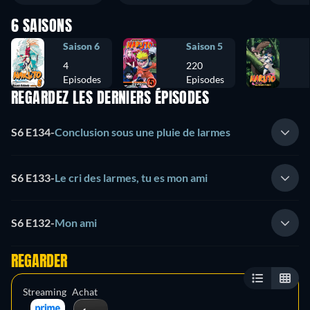
6 SAISONS
Saison 6
Saison 5
4
220
Episodes
Episodes
REGARDEZ LES DERNIERS ÉPISODES
S6 E134
-
Conclusion sous une pluie de larmes
S6 E133
-
Le cri des larmes, tu es mon ami
S6 E132
-
Mon ami
REGARDER
Streaming
Achat