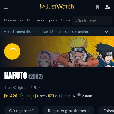
Nouveautés
Populaires
Sports
Guide
Actuellement disponible sur 12 services de streaming.
NARUTO
(2002)
Titre Original: ナルト
426.
88%
8.4 (171k)
16
23min
+112
Où regarder ?
Regarder gratuitement
Episo