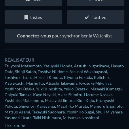
Listes
Tout vu
Connectez-vous
pour synchroniser la Watchlist
RÉALISATEUR
Tsuyoshi Matsumoto
,
Yasuyuki Honda
,
Atsushi Nigorikawa
,
Hayato
Date
,
Shinji Satoh
,
Toshiya Niidome
,
Atsushi Wakabayashi
,
Toshiyuki Tsuru
,
Hiroshi Kimura
,
Kiyomu Fukuda
,
Keiichiro
Kawaguchi
,
Mashu Itō
,
Atsushi Takeyama
,
Kyosuke Mikuriya
,
Yoshinori Odaka
,
Yuki Kinoshita
,
Yukio Okazaki
,
Masaaki Kumagai
,
Chiyuki Tanaka
,
Kayo Nayuki
,
Akira Shimizu
,
Harume Kosaka
,
Yoshihisa Matsumoto
,
Masayuki Iimura
,
Rion Kujo
,
Kazuyoshi
Yokota
,
Shigenori Kageyama
,
Masahiko Murata
,
Mamoru Enomoto
,
Matsuo Asami
,
Takeyuki Sadohara
,
Yoshihiro Sugai
,
Shuji Miyahara
,
Yasunori Urata
,
Taiki Nishimura
,
Mitsutaka Noshitani
Lire la suite