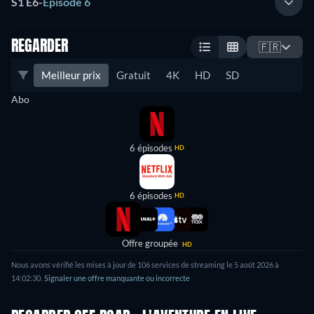
S1 E6
-
Épisode 6
REGARDER
🇫🇷
Meilleur prix
Gratuit
4K
HD
SD
Abo
6 épisodes
HD
6 épisodes
HD
Offre groupée
HD
Nous avons vérifié les mises à jour de 106 services de streaming le 5 août 2026 à
14:02:30.
Signaler une offre manquante ou incorrecte