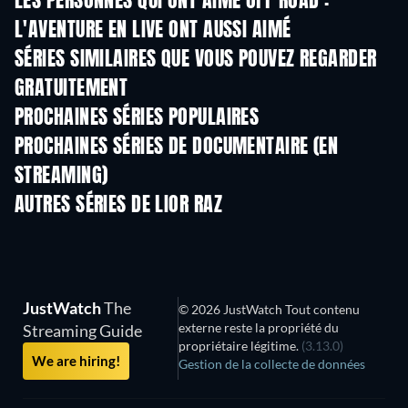
LES PERSONNES QUI ONT AIMÉ OFF ROAD :
L'AVENTURE EN LIVE ONT AUSSI AIMÉ
Série
Série
S
SÉRIES SIMILAIRES QUE VOUS POUVEZ REGARDER
GRATUITEMENT
Série
S
PROCHAINES SÉRIES POPULAIRES
Série
Série
S
PROCHAINES SÉRIES DE DOCUMENTAIRE (EN
STREAMING)
Saison 1
Saison 1
Sais
AUTRES SÉRIES DE LIOR RAZ
Série
Série
S
JustWatch
The
© 2026 JustWatch Tout contenu
externe reste la propriété du
Streaming Guide
propriétaire légitime.
(3.13.0)
We are hiring!
Gestion de la collecte de données