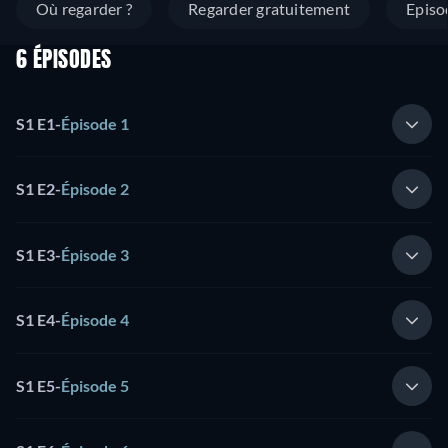
Où regarder ?
Regarder gratuitement
Episo
6 ÉPISODES
S1 E1
-
Épisode 1
S1 E2
-
Épisode 2
S1 E3
-
Épisode 3
S1 E4
-
Épisode 4
S1 E5
-
Épisode 5