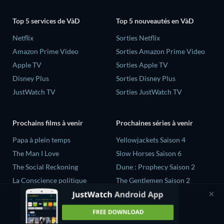
Top 5 services de VàD
Top 5 nouveautés en VàD
Netflix
Sorties Netflix
Amazon Prime Video
Sorties Amazon Prime Video
Apple TV
Sorties Apple TV
Disney Plus
Sorties Disney Plus
JustWatch TV
Sorties JustWatch TV
Prochains films à venir
Prochaines séries à venir
‎Papa à plein temps
Yellowjackets Saison 4
The Man I Love
Slow Horses Saison 6
The Social Reckoning
Dune : Prophecy Saison 2
La Conscience politique
The Gentlemen Saison 2
In All My Journeys I Am
Love Is Blind: UK Saison 3
Returning