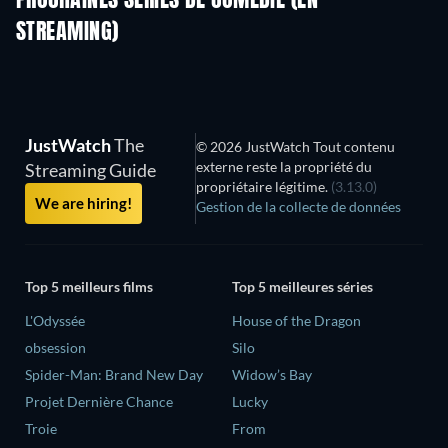
PROCHAINES SÉRIES DE COMÉDIE (EN
STREAMING)
Saison 6
Saison 2
Sais
JustWatch
The
© 2026 JustWatch Tout contenu
externe reste la propriété du
Streaming Guide
propriétaire légitime.
(3.13.0)
We are hiring!
Gestion de la collecte de données
Top 5 meilleurs films
Top 5 meilleures séries
L'Odyssée
House of the Dragon
obsession
Silo
Spider-Man: Brand New Day
Widow’s Bay
Projet Dernière Chance
Lucky
Troie
From