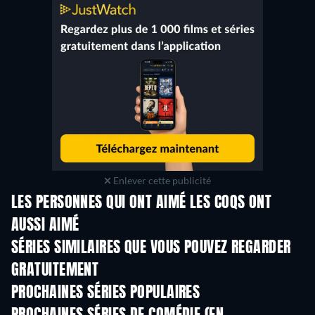
Enlever cette publicité
LES PERSONNES QUI ONT AIMÉ LES COQS ONT
AUSSI AIMÉ
Série
Série
S
SÉRIES SIMILAIRES QUE VOUS POUVEZ REGARDER
GRATUITEMENT
Série
Série
S
PROCHAINES SÉRIES POPULAIRES
Série
Série
S