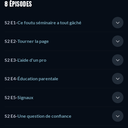
8 ÉPISODES
S2 E1
-
Ce foutu séminaire a tout gâché
S2 E2
-
Tourner la page
S2 E3
-
L'aide d'un pro
S2 E4
-
Éducation parentale
S2 E5
-
Signaux
S2 E6
-
Une question de confiance