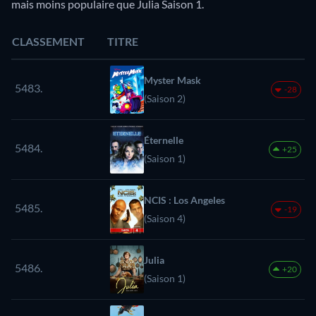
mais moins populaire que Julia Saison 1.
CLASSEMENT
TITRE
Myster Mask
5483.
-28
(Saison 2)
Éternelle
5484.
+25
(Saison 1)
NCIS : Los Angeles
5485.
-19
(Saison 4)
Julia
5486.
+20
(Saison 1)