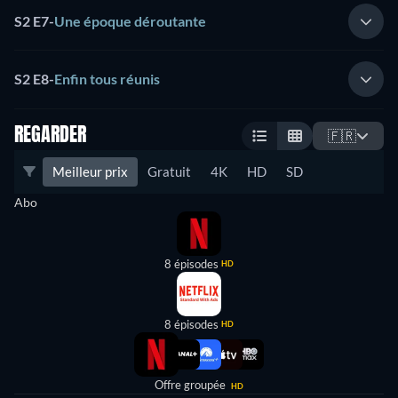
S2 E7
-
Une époque déroutante
S2 E8
-
Enfin tous réunis
REGARDER
🇫🇷
Meilleur prix
Gratuit
4K
HD
SD
Abo
8 épisodes
HD
8 épisodes
HD
Offre groupée
HD