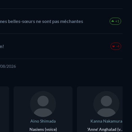
 mes belles-sœurs ne sont pas méchantes
+1
n!
-4
6/08/2026
Aino Shimada
Kanna Nakamura
Nasiens (voice)
'Anne' Anghalad (voice)