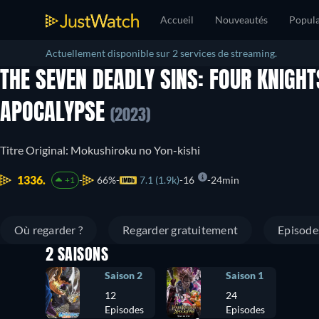
Accueil
Nouveautés
Popula
Actuellement disponible sur 2 services de streaming.
THE SEVEN DEADLY SINS: FOUR KNIGHT
APOCALYPSE
(2023)
Titre Original: Mokushiroku no Yon-kishi
1336.
66%
7.1 (1.9k)
16
24min
+1
Où regarder ?
Regarder gratuitement
Episode
2 SAISONS
Saison 2
Saison 1
12
24
Episodes
Episodes