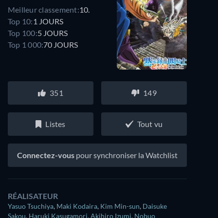
Meilleur classement:
10.
Top 10:
1 JOURS
Top 100:
5 JOURS
Top 1 000:
70 JOURS
351
149
Listes
Tout vu
Connectez-vous
pour synchroniser la Watchlist
RÉALISATEUR
Yasuo Tsuchiya
,
Maki Kodaira
,
Kim Min-sun
,
Daisuke
Sakou
,
Haruki Kasugamori
,
Akihiro Izumi
,
Nobuo