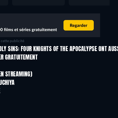
cette publicité
DLY SINS: FOUR KNIGHTS OF THE APOCALYPSE ONT AUS
Série
Série
ER GRATUITEMENT
Série
Série
Série
Série
EN STREAMING)
Saison 1
Saison 2
UCHIYA
Série
Série
E
Série
Série