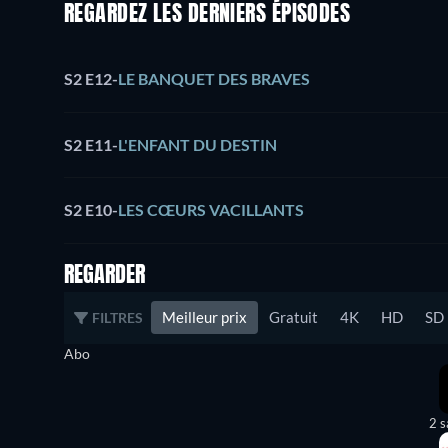
REGARDEZ LES DERNIERS ÉPISODES
S2 E12
-
LE BANQUET DES BRAVES
S2 E11
-
L'ENFANT DU DESTIN
S2 E10
-
LES CŒURS VACILLANTS
REGARDER
Meilleur prix
Gratuit
4K
HD
SD
FILTRES
Abo
2 s