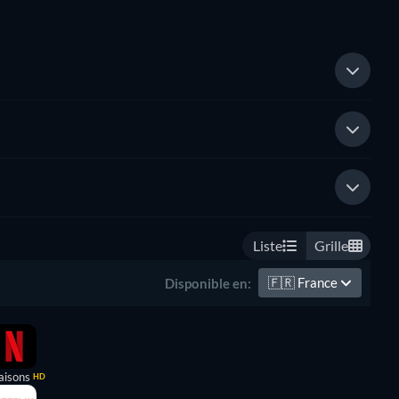
Liste
Grille
🇫🇷
France
Disponible en:
aisons
HD