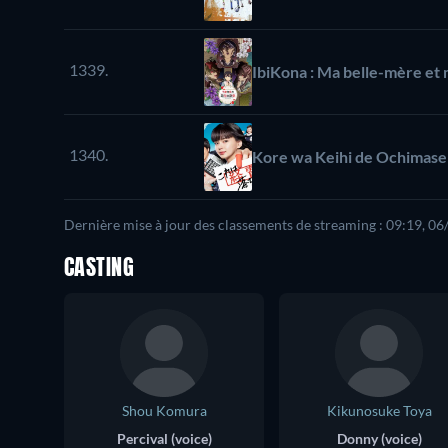
1339.
IbiKona : Ma belle-mère et
1340.
Kore wa Keihi de Ochimase
Dernière mise à jour des classements de streaming : 09:19, 0
CASTING
Shou Komura
Kikunosuke Toya
Percival (voice)
Donny (voice)