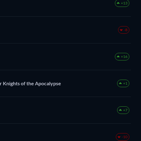
+13
-8
+16
r Knights of the Apocalypse
+1
+7
-10