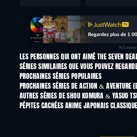
Enlever 
LES PERSONNES QUI ONT AIMÉ THE SEVEN DEA
Série
Série
SÉRIES SIMILAIRES QUE VOUS POUVEZ REGARD
Série
Série
PROCHAINES SÉRIES POPULAIRES
Série
Série
PROCHAINES SÉRIES DE ACTION & AVENTURE (
Saison 2
Saison 2
AUTRES SÉRIES DE SHOU KOMURA & YASUO TS
Série
Série
PÉPITES CACHÉES ANIME JAPONAIS CLASSIQU
Série
Série