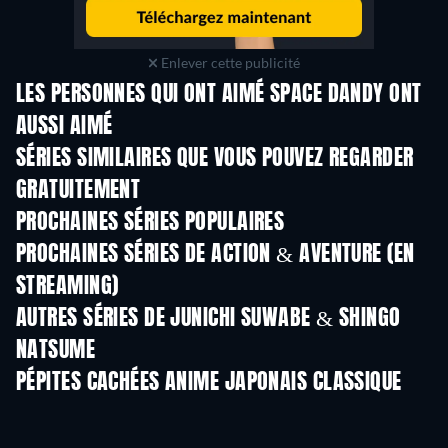
Enlever cette publicité
LES PERSONNES QUI ONT AIMÉ SPACE DANDY ONT
AUSSI AIMÉ
Série
Série
S
SÉRIES SIMILAIRES QUE VOUS POUVEZ REGARDER
GRATUITEMENT
Série
Série
S
PROCHAINES SÉRIES POPULAIRES
Série
Série
S
PROCHAINES SÉRIES DE ACTION & AVENTURE (EN
STREAMING)
Saison 2
Saison 2
Sais
AUTRES SÉRIES DE JUNICHI SUWABE & SHINGO
NATSUME
Série
Série
S
PÉPITES CACHÉES ANIME JAPONAIS CLASSIQUE
Série
Série
S