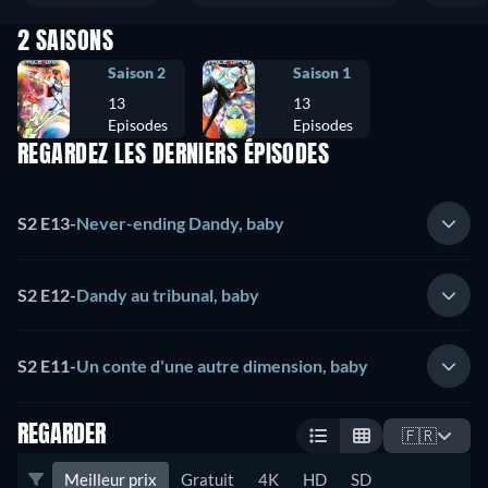
2 SAISONS
Saison 2
Saison 1
13
13
Episodes
Episodes
REGARDEZ LES DERNIERS ÉPISODES
S2 E13
-
Never-ending Dandy, baby
S2 E12
-
Dandy au tribunal, baby
S2 E11
-
Un conte d'une autre dimension, baby
REGARDER
🇫🇷
Meilleur prix
Gratuit
4K
HD
SD