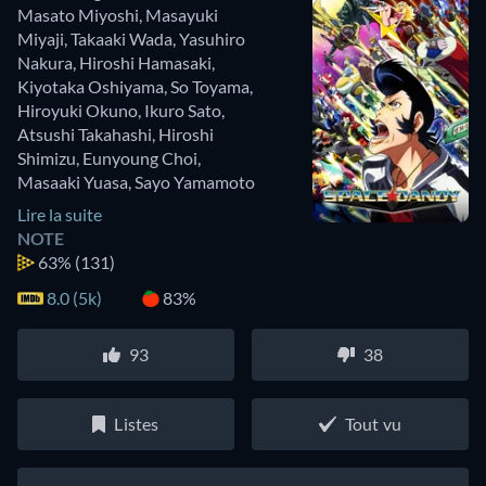
Masato Miyoshi
,
Masayuki
Miyaji
,
Takaaki Wada
,
Yasuhiro
Nakura
,
Hiroshi Hamasaki
,
Kiyotaka Oshiyama
,
So Toyama
,
Hiroyuki Okuno
,
Ikuro Sato
,
Atsushi Takahashi
,
Hiroshi
Shimizu
,
Eunyoung Choi
,
Masaaki Yuasa
,
Sayo Yamamoto
Lire la suite
NOTE
63%
(131)
8.0 (5k)
83%
93
38
Listes
Tout vu