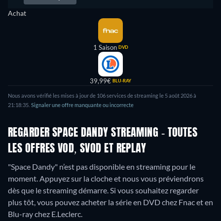
Achat
1 Saison
DVD
39,99€
BLU-RAY
Nous avons vérifié les mises à jour de 106 services de streaming le 5 août 2026 à
21:18:35.
Signaler une offre manquante ou incorrecte
REGARDER SPACE DANDY STREAMING - TOUTES
LES OFFRES VOD, SVOD ET REPLAY
"Space Dandy" n’est pas disponible en streaming pour le
moment. Appuyez sur la cloche et nous vous préviendrons
dès que le streaming démarre. Si vous souhaitez regarder
plus tôt, vous pouvez acheter la série en DVD chez Fnac et en
Blu-ray chez E.Leclerc.