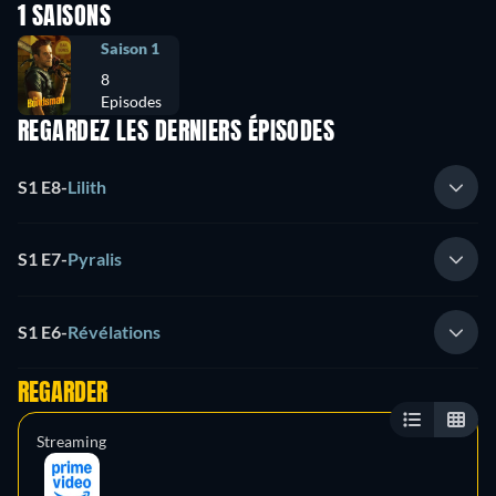
1 SAISONS
Saison 1
8
Episodes
REGARDEZ LES DERNIERS ÉPISODES
S1 E8
-
Lilith
S1 E7
-
Pyralis
S1 E6
-
Révélations
REGARDER
Streaming