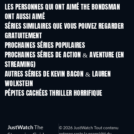
LES PERSONNES QUI ONT AIMÉ THE BONDSMAN
ONT AUSSI AIMÉ
Série
Série
S
SÉRIES SIMILAIRES QUE VOUS POUVEZ REGARDER
GRATUITEMENT
Série
Série
S
PROCHAINES SÉRIES POPULAIRES
Série
Série
S
PROCHAINES SÉRIES DE ACTION & AVENTURE (EN
STREAMING)
Saison 2
Saison 2
Sais
AUTRES SÉRIES DE KEVIN BACON & LAUREN
WOLKSTEIN
Série
Série
S
PÉPITES CACHÉES THRILLER HORRIFIQUE
JustWatch
The
© 2026 JustWatch Tout contenu
externe reste la propriété du