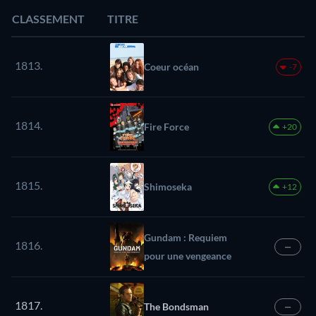
CLASSEMENT
TITRE
1813.
Coeur océan
-7
1814.
Fire Force
+20
1815.
Shimoseka
+12
Gundam : Requiem
1816.
—
pour une vengeance
1817.
The Bondsman
—