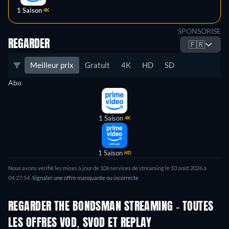
1 Saison
4K
SPONSORISE
REGARDER
🇫🇷
Meilleur prix
Gratuit
4K
HD
SD
Abo
1 Saison
4K
1 Saison
HD
Nous avons vérifié les mises à jour de
106
services de streaming le
10 août 2026
à
04:27:54
.
Signaler une offre manquante ou incorrecte
REGARDER THE BONDSMAN STREAMING - TOUTES
LES OFFRES VOD, SVOD ET REPLAY