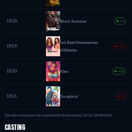
1818.
Black Summer
+7
Les Real Housewives
1819.
-19
d'Atlanta
1820.
Kleo
+31
1821.
Toradora!
-3
Dernière mise à jour des classements de streaming : 05:23, 10/08/2026
CASTING