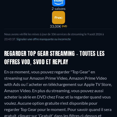
2 saisons
33,00€
DVD
Nous avons vérifié les mises à jour de
106
services de streaming le
9 août 2026
à
23:43:37
.
Signaler une offre manquante ou incorrecte
REGARDER TOP GEAR STREAMING - TOUTES LES
OFFRES VOD, SVOD ET REPLAY
En ce moment, vous pouvez regarder "Top Gear" en
streaming sur Amazon Prime Video, Amazon Prime Video
with Ads ou l`acheter en téléchargement sur Apple TV Store,
Amazon Video.
En plus du streaming, vous pouvez aussi
acheter la série en DVD chez Fnac et la regarder quand vous
voulez.
Aucune option gratuite n'est disponible pour
regarder Top Gear pour le moment. Pour savoir quand il sera
gratuit, cliquez sur 'Gratuit' dans les filtres ci-dessus et