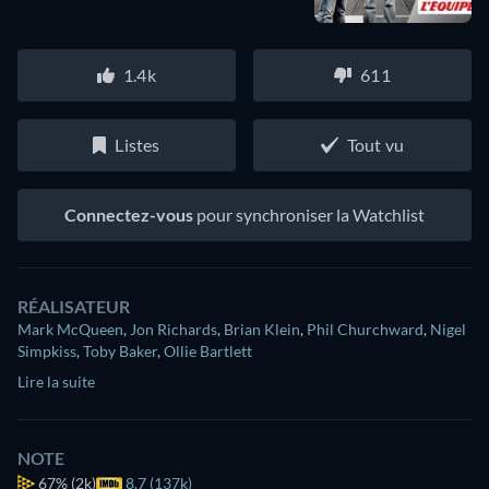
1.4k
611
Listes
Tout vu
Connectez-vous
pour synchroniser la Watchlist
RÉALISATEUR
Mark McQueen
,
Jon Richards
,
Brian Klein
,
Phil Churchward
,
Nigel
Simpkiss
,
Toby Baker
,
Ollie Bartlett
Lire la suite
NOTE
67%
(2k)
8.7 (137k)