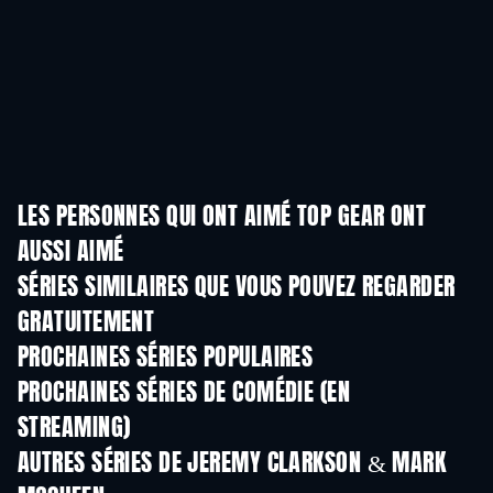
LES PERSONNES QUI ONT AIMÉ TOP GEAR ONT
AUSSI AIMÉ
Série
Série
S
SÉRIES SIMILAIRES QUE VOUS POUVEZ REGARDER
GRATUITEMENT
Série
Série
S
PROCHAINES SÉRIES POPULAIRES
Série
Série
S
PROCHAINES SÉRIES DE COMÉDIE (EN
STREAMING)
Saison 6
Saison 2
Sais
AUTRES SÉRIES DE JEREMY CLARKSON & MARK