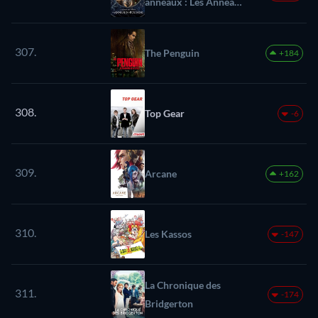
anneaux : Les Anneaux
de pouvoir
307.
The Penguin
+184
308.
Top Gear
-6
309.
Arcane
+162
310.
Les Kassos
-147
La Chronique des
311.
-174
Bridgerton