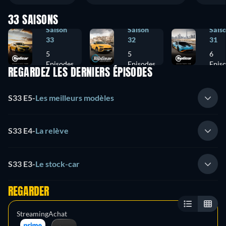
33 SAISONS
Saison
Saison
Sais
33
32
31
5
5
6
Episodes
Episodes
Epis
REGARDEZ LES DERNIERS ÉPISODES
S33 E5
-
Les meilleurs modèles
S33 E4
-
La relève
S33 E3
-
Le stock-car
REGARDER
Streaming
Achat