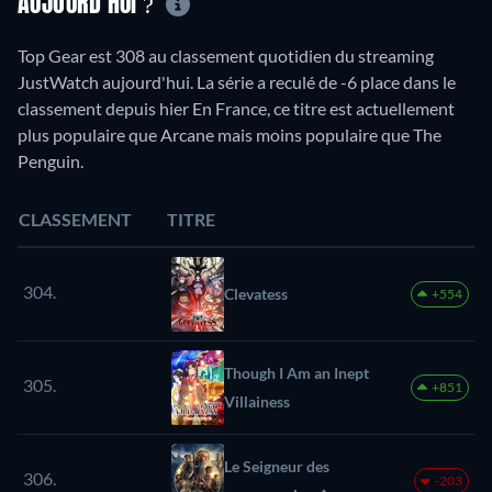
AUJOURD'HUI ?
Top Gear est 308 au classement quotidien du streaming
JustWatch aujourd'hui. La série a reculé de -6 place dans le
classement depuis hier En France, ce titre est actuellement
plus populaire que Arcane mais moins populaire que The
Penguin.
CLASSEMENT
TITRE
304.
Clevatess
+554
Though I Am an Inept
305.
+851
Villainess
Le Seigneur des
306.
-203