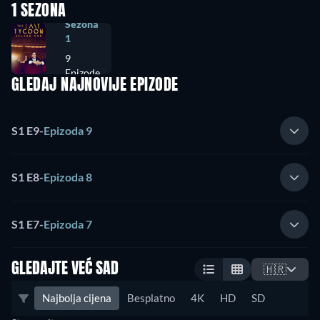
1 SEZONA
Sezona
1
9
Epizode
GLEDAJ NAJNOVIJE EPIZODE
S1 E9
-
Epizoda 9
S1 E8
-
Epizoda 8
S1 E7
-
Epizoda 7
GLEDAJTE VEĆ SAD
🇭🇷
Najbolja cijena
Besplatno
4K
HD
SD