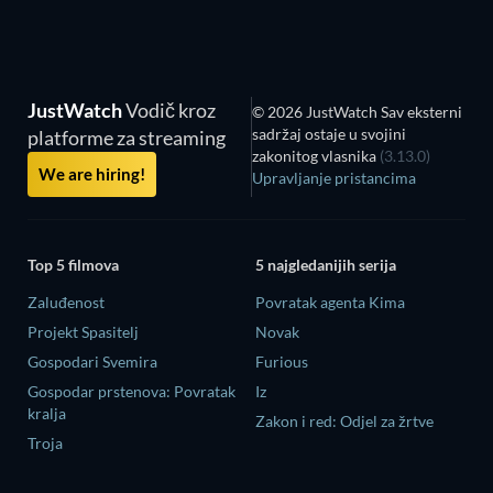
JustWatch
Vodič kroz
© 2026 JustWatch Sav eksterni
sadržaj ostaje u svojini
platforme za streaming
zakonitog vlasnika
(3.13.0)
We are hiring!
Upravljanje pristancima
Top 5 filmova
5 najgledanijih serija
Zaluđenost
Povratak agenta Kima
Projekt Spasitelj
Novak
Gospodari Svemira
Furious
Gospodar prstenova: Povratak
Iz
kralja
Zakon i red: Odjel za žrtve
Troja