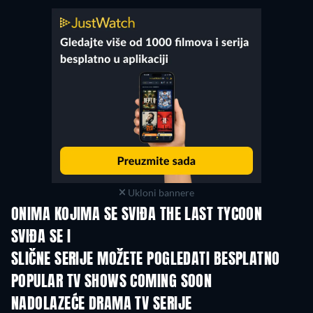
Ukloni bannere
ONIMA KOJIMA SE SVIĐA THE LAST TYCOON
SVIĐA SE I
TV
TV
SLIČNE SERIJE MOŽETE POGLEDATI BESPLATNO
TV
TV
POPULAR TV SHOWS COMING SOON
TV
TV
NADOLAZEĆE DRAMA TV SERIJE
Sezona 2
Sezona 1
Sezo