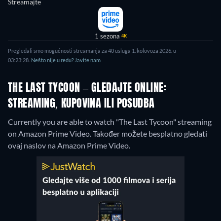
Streamajte
1 sezona
4K
Pregledali smo mogućnosti streamanja za 40 usluga 1. kolovoza 2026. u
03:23:28.
Nešto nije u redu? Javite nam
THE LAST TYCOON – GLEDAJTE ONLINE:
STREAMING, KUPOVINA ILI POSUDBA
Currently you are able to watch "The Last Tycoon" streaming
on Amazon Prime Video.
Također možete besplatno gledati
ovaj naslov na Amazon Prime Video.