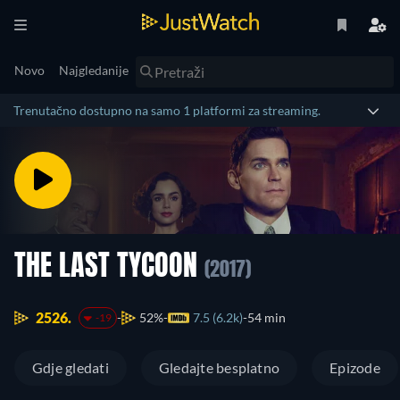
Novo
Najgledanije
Trenutačno dostupno na samo 1 platformi za streaming.
THE LAST TYCOON
(2017)
2526.
52%
7.5 (6.2k)
54 min
-19
Gdje gledati
Gledajte besplatno
Epizode