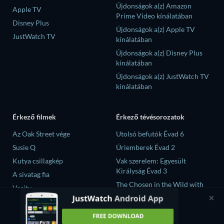
Újdonságok a(z) Amazon
Apple TV
Prime Video kínálatában
Disney Plus
Újdonságok a(z) Apple TV
JustWatch TV
kínálatában
Újdonságok a(z) Disney Plus
kínálatában
Újdonságok a(z) JustWatch TV
kínálatában
Érkező filmek
Érkező tévésorozatok
Az Oak Street vége
Utolsó befutók Évad 6
Susie Q
Úriemberek Évad 2
Kutya csillagkép
Vak szerelem: Egyesült
Királyság Évad 3
A sivatag fia
The Chosen in the Wild with
Verity
Bear Grylls Évad 1
大空港～GATE24～ Évad 1