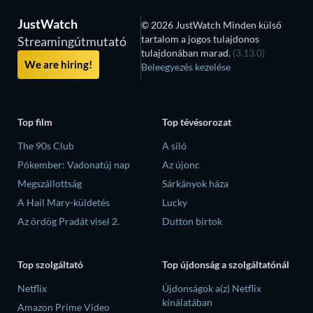
JustWatch
© 2026 JustWatch Minden külső
tartalom a jogos tulajdonos
Streamingútmutató
tulajdonában marad.
(3.13.0)
We are hiring!
Beleegyezés kezelése
Top film
Top tévésorozat
The 90s Club
A siló
Pókember: Vadonatúj nap
Az újonc
Megszállottság
Sárkányok háza
A Hail Mary-küldetés
Lucky
Az ördög Pradát visel 2.
Dutton birtok
Top szolgáltató
Top újdonság a szolgáltatónál
Netflix
Újdonságok a(z) Netflix
kínálatában
Amazon Prime Video