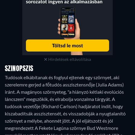
Hirdetések eltávolítása
SZINOPSZIS
Tudósok elkábítanak és foglyul ejtenek egy szörnyet, aki
szerelemre gerjed a főtudós asszisztensnője (Julia Adams)
iránt. A magányos szörnyeteg, "a hiányzó kétlaki evolúciós
láncszem" megszökik, és elrabolja vonzalma tárgyát. A
tudósok vezetője (Richard Carlson) hadjáratot indít, hogy
kiszabadítsák asszisztensét, és visszadobják a nyugtalanító
szörnyet a mélybe, ahonnét jött. A jól eljátszott és jól
megrendezett A Fekete Lagúna szörnye Bud Westmore