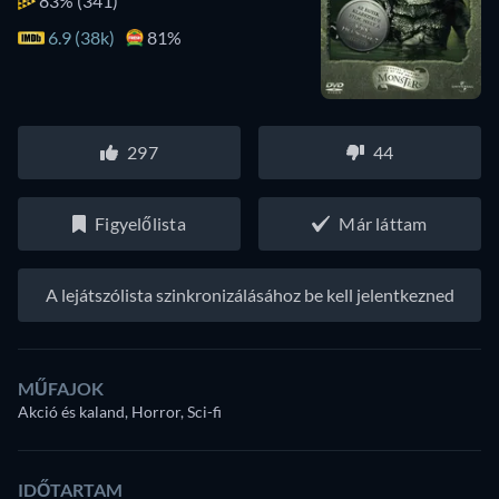
83%
(341)
6.9 (38k)
81%
297
44
Figyelőlista
Már láttam
A lejátszólista szinkronizálásához be kell jelentkezned
MŰFAJOK
Akció és kaland, Horror, Sci-fi
IDŐTARTAM