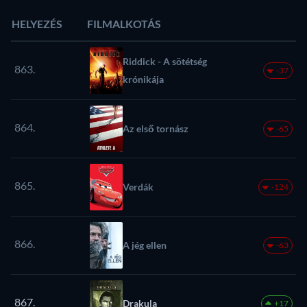
HELYEZÉS
FILMALKOTÁS
Riddick - A sötétség
863.
-37
krónikája
864.
Az első tornász
-65
865.
Verdák
-124
866.
A jég ellen
-63
867.
Drakula
+17