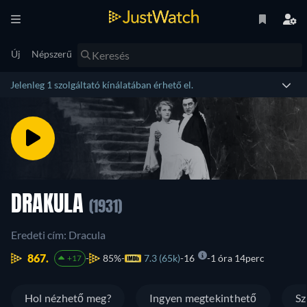
Új
Népszerű
Jelenleg 1 szolgáltató kínálatában érhető el.
DRAKULA
(1931)
Eredeti cím: Dracula
867.
85%
7.3 (65k)
16
1 óra 14perc
+17
Hol nézhető meg?
Ingyen megtekinthető
Sz