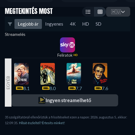
MEGTEKINTÉS MOST
🇭🇺
Legjobb ár
Ingyenes
4K
HD
SD
Streamelés
Feliratok
HD
EGYÉB
8.1
8.0
7.7
7.6
7.6
Ingyen streamelhető
35 szolgáltatónál ellenőriztük a frissítéseket ezen a napon: 2026. augusztus 5., ekkor:
12:09:35.
Hibát észleltél? Értesíts minket!