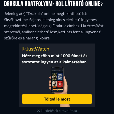
DRAKULA ADATFOLYAM: HOL LÁTHATÓ ONLINE?
Jelenleg a(z) "Drakula" online megtekinthető itt:
SkyShowtime.
Sajnos jelenleg nincs elérhető ingyenes
megtekintési lehetőség a(z) Drakula címhez. Ha értesítést
szeretnél, amikor elérhető lesz, kattints fent a 'Ingyenes'
szűrőre és a harang ikonra.
Hirdetések eltávolítása