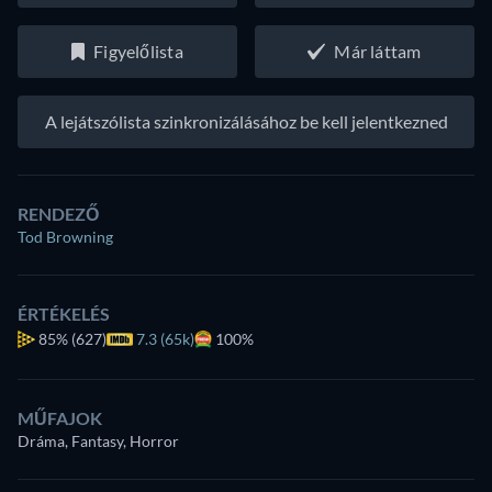
Figyelőlista
Már láttam
A lejátszólista szinkronizálásához be kell jelentkezned
RENDEZŐ
Tod Browning
ÉRTÉKELÉS
85%
(627)
7.3 (65k)
100%
MŰFAJOK
Dráma, Fantasy, Horror