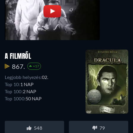
A FILMRŐL
867.
+17
Legjobb helyezés:
02.
Top 10:
1 NAP
Top 100:
2 NAP
Top 1000:
50 NAP
548
79