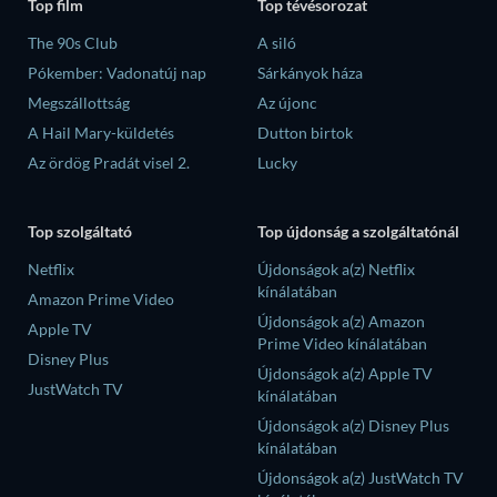
Top film
Top tévésorozat
The 90s Club
A siló
Pókember: Vadonatúj nap
Sárkányok háza
Megszállottság
Az újonc
A Hail Mary-küldetés
Dutton birtok
Az ördög Pradát visel 2.
Lucky
Top szolgáltató
Top újdonság a szolgáltatónál
Netflix
Újdonságok a(z) Netflix
kínálatában
Amazon Prime Video
Újdonságok a(z) Amazon
Apple TV
Prime Video kínálatában
Disney Plus
Újdonságok a(z) Apple TV
JustWatch TV
kínálatában
Újdonságok a(z) Disney Plus
kínálatában
Újdonságok a(z) JustWatch TV