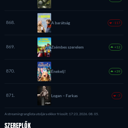
868.
A barátság
-117
869.
Zsémbes szerelem
+12
870.
Énekelj!
+39
871.
Logan – Farkas
-7
A streamingranglista utoljára ekkor frissült: 17:23, 2026. 08. 05.
SZEREPLŐK