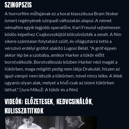
SZINOPSZIS
A horrorfilm műfajának ez a korai klasszikusa Bram Stoker
ismert regényének színpadi változatán alapul. A német
némafilm egyik legjobb operatőre, Karl Freund sejtelmesen
ködös képeihez Csajkovszkijtól kölcsönözték a zenét. A film
sikere számtalan folytatást szült, és világsztárrá tette a
vérszívó erdélyi grófot alakító Lugosi Bélát. "A gróf éppen
akkor lép be a szobába, amikor Harker a tükör előtt
borotválkozik. Borotválkozás közben Harker nézi magát a
tükörben, maga mögött pedig nem látja Drakulát, hiszen az
igazi vámpír nem látszik a tükörben, mivel nincs lelke. A lélek
ugyanis olyan alak, melyet a hívő csak az isteni tükörben
láthat." (Jure Mikuž: A tükör és a film)
VIDEÓK: ELŐZETESEK, KEDVCSINÁLÓK,
KULISSZATITKOK