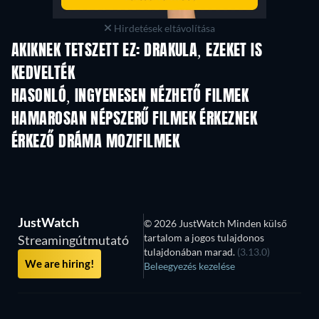
Hirdetések eltávolítása
AKIKNEK TETSZETT EZ: DRAKULA, EZEKET IS
KEDVELTÉK
HASONLÓ, INGYENESEN NÉZHETŐ FILMEK
HAMAROSAN NÉPSZERŰ FILMEK ÉRKEZNEK
ÉRKEZŐ DRÁMA MOZIFILMEK
JustWatch
© 2026 JustWatch Minden külső
tartalom a jogos tulajdonos
Streamingútmutató
tulajdonában marad.
(3.13.0)
We are hiring!
Beleegyezés kezelése