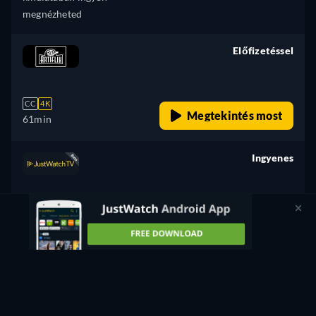
megnézheted
Előfizetéssel
retail price
CC
4K
Megtekintés most
61min
Ingyenes
retail price
CC
HD
Megtekintés most
61min
Ingyenes
retail price