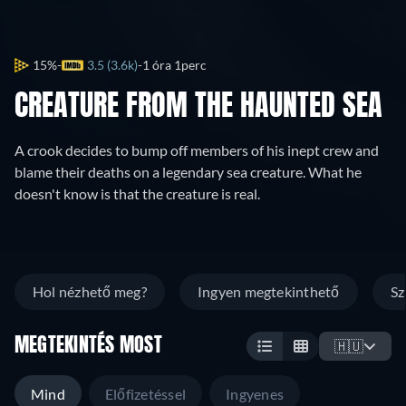
15%
3.5 (3.6k)
1 óra 1perc
CREATURE FROM THE HAUNTED SEA
A crook decides to bump off members of his inept crew and
blame their deaths on a legendary sea creature. What he
doesn't know is that the creature is real.
Hol nézhető meg?
Ingyen megtekinthető
Sz
MEGTEKINTÉS MOST
🇭🇺
Mind
Előfizetéssel
Ingyenes