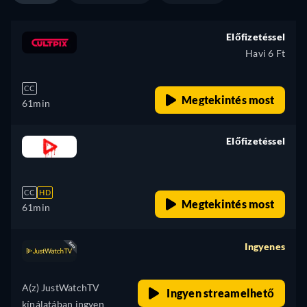
Előfizetéssel
Havi 6 Ft
CC
Megtekintés most
61min
Előfizetéssel
retail price
CC
HD
Megtekintés most
61min
Ingyenes
retail price
A(z) JustWatchTV
Ingyen streamelhető
kínálatában ingyen