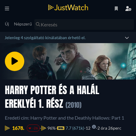
Új
Népszerű
Jelenleg 4 szolgáltató kínálatában érhető el.
HARRY POTTER ÉS A HALÁL
EREKLYÉI 1. RÉSZ
(2010)
Eredeti cím: Harry Potter and the Deathly Hallows: Part 1
1678.
96%
7.7 (671k)
12
2 óra 26perc
-26