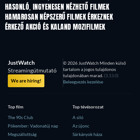
HASONLÓ, INGYENESEN NÉZHETŐ FILMEK
HAMAROSAN NÉPSZERŰ FILMEK ÉRKEZNEK
ÉRKEZŐ AKCIÓ ÉS KALAND MOZIFILMEK
JustWatch
© 2026 JustWatch Minden külső
tartalom a jogos tulajdonos
Streamingútmutató
tulajdonában marad.
(3.13.0)
We are hiring!
Beleegyezés kezelése
Top film
Top tévésorozat
The 90s Club
A siló
Pókember: Vadonatúj nap
Az újonc
Megszállottság
Sárkányok háza