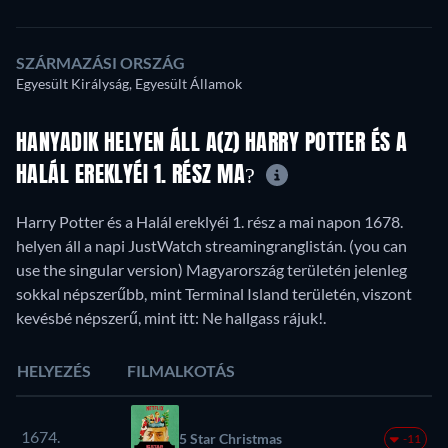
SZÁRMAZÁSI ORSZÁG
Egyesült Királyság, Egyesült Államok
HANYADIK HELYEN ÁLL A(Z) HARRY POTTER ÉS A
HALÁL EREKLYÉI 1. RÉSZ MA?
Harry Potter és a Halál ereklyéi 1. rész a mai napon 1678.
helyen áll a napi JustWatch streamingranglistán. (you can
use the singular version) Magyarország területén jelenleg
sokkal népszerűbb, mint Terminal Island területén, viszont
kevésbé népszerű, mint itt: Ne hallgass rájuk!.
HELYEZÉS
FILMALKOTÁS
1674.
5 Star Christmas
-11