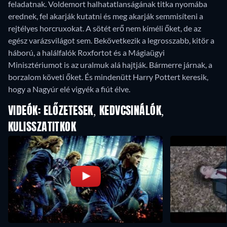
feladatnak. Voldemort halhatatlanságának titka nyomába
erednek, fel akarják kutatni és meg akarják semmisíteni a
rejtélyes horcruxokat. A sötét erő nem kíméli őket, de az
egész varázsvilágot sem. Bekövetkezik a legrosszabb, kitör a
háború, a halálfalók Roxfortot és a Mágiaügyi
Minisztériumot is az uralmuk alá hajtják. Bármerre járnak, a
borzalom követi őket. És mindenütt Harry Pottert keresik,
hogy a Nagyúr elé vigyék a fiút élve.
VIDEÓK: ELŐZETESEK, KEDVCSINÁLÓK,
KULISSZATITKOK