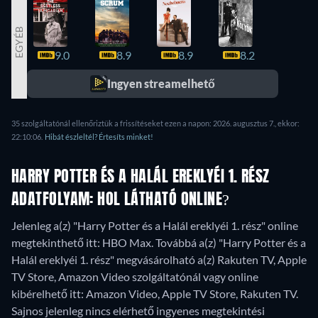
EGYÉB
9.0
8.9
8.9
8.2
8.2
Ingyen streamelhető
35 szolgáltatónál ellenőriztük a frissítéseket ezen a napon: 2026. augusztus 7., ekkor:
22:10:06.
Hibát észleltél? Értesíts minket!
HARRY POTTER ÉS A HALÁL EREKLYÉI 1. RÉSZ
ADATFOLYAM: HOL LÁTHATÓ ONLINE?
Jelenleg a(z) "Harry Potter és a Halál ereklyéi 1. rész" online
megtekinthető itt: HBO Max. Továbbá a(z) "Harry Potter és a
Halál ereklyéi 1. rész" megvásárolható a(z) Rakuten TV, Apple
TV Store, Amazon Video szolgáltatónál vagy online
kibérelhető itt: Amazon Video, Apple TV Store, Rakuten TV.
Sajnos jelenleg nincs elérhető ingyenes megtekintési