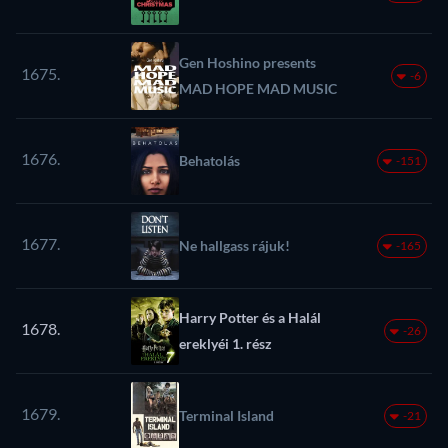
Gen Hoshino presents
1675.
-6
MAD HOPE MAD MUSIC
1676.
Behatolás
-151
1677.
Ne hallgass rájuk!
-165
Harry Potter és a Halál
1678.
-26
ereklyéi 1. rész
1679.
Terminal Island
-21