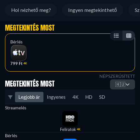
Hol nézhető meg?
Ingyen megtekinthető
Sz
MEGTEKINTÉS MOST
Bérlés
799 Ft
4K
NÉPSZERŰSÍTETT
MEGTEKINTÉS MOST
🇭🇺
Legjobb ár
Ingyenes
4K
HD
SD
Streamelés
Feliratok
4K
Bérlés