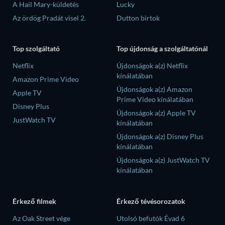
A Hail Mary-küldetés
Lucky
Az ördög Pradát visel 2.
Dutton birtok
Top szolgáltató
Top újdonság a szolgáltatónál
Netflix
Újdonságok a(z) Netflix
kínálatában
Amazon Prime Video
Újdonságok a(z) Amazon
Apple TV
Prime Video kínálatában
Disney Plus
Újdonságok a(z) Apple TV
JustWatch TV
kínálatában
Újdonságok a(z) Disney Plus
kínálatában
Újdonságok a(z) JustWatch TV
kínálatában
Érkező filmek
Érkező tévésorozatok
Az Oak Street vége
Utolsó befutók Évad 6