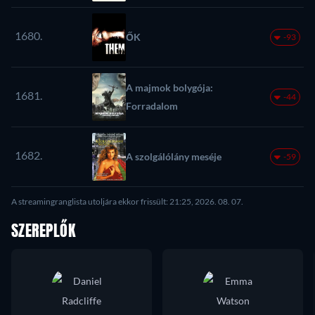
1680.
ŐK
-93
A majmok bolygója:
1681.
-44
Forradalom
1682.
A szolgálólány meséje
-59
A streamingranglista utoljára ekkor frissült: 21:25, 2026. 08. 07.
SZEREPLŐK