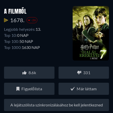
A FILMRŐL
1678.
-26
Legjobb helyezés:
13.
Top 10:
0 NAP
Top 100:
50 NAP
Top 1000:
1630 NAP
8.6k
331
Figyelőlista
Már láttam
A lejátszólista szinkronizálásához be kell jelentkezned