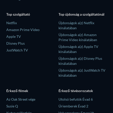
Top szolgáltató
Top újdonság a szolgáltatónál
Netflix
Újdonságok a(z) Netflix
kínálatában
Amazon Prime Video
Újdonságok a(z) Amazon
Apple TV
Prime Video kínálatában
Disney Plus
Újdonságok a(z) Apple TV
JustWatch TV
kínálatában
Újdonságok a(z) Disney Plus
kínálatában
Újdonságok a(z) JustWatch TV
kínálatában
Érkező filmek
Érkező tévésorozatok
Az Oak Street vége
Utolsó befutók Évad 6
Susie Q
Úriemberek Évad 2
Kutya csillagkép
Vak szerelem: Egyesült