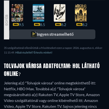
EGYÉB
9.5
8.5
8.2
8.2
7.8
Ingyen streamelhető
35 szolgáltatónál ellenőriztük a frissítéseket ezen a napon: 2026. augusztus 6., ekkor:
11:15:49.
Hibát észleltél? Értesíts minket!
TOLVAJOK VÁROSA ADATFOLYAM: HOL LÁTHATÓ
ONLINE?
Jelenleg a(z) "Tolvajok városa" online megtekinthető itt:
Netflix, HBO Max. Továbbá a(z) "Tolvajok városa"
megvásárolható a(z) Rakuten TV, Apple TV Store, Amazon
Video szolgáltatónál vagy online kibérelhető itt: Amazon
Video, Apple TV Store, Rakuten TV.
Sajnos jelenleg nincs