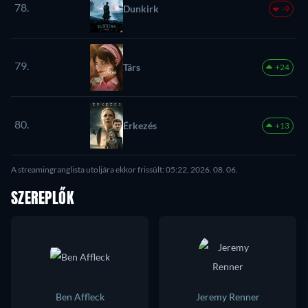
78.
Dunkirk
-9
79.
Társ
+24
80.
Érkezés
+13
A streamingranglista utoljára ekkor frissült: 05:22, 2026. 08. 06.
SZEREPLŐK
Ben Affleck
Jeremy Renner