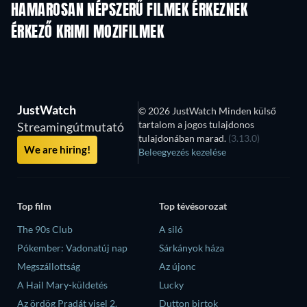
HAMAROSAN NÉPSZERŰ FILMEK ÉRKEZNEK
ÉRKEZŐ KRIMI MOZIFILMEK
JustWatch
© 2026 JustWatch Minden külső
tartalom a jogos tulajdonos
Streamingútmutató
tulajdonában marad.
(3.13.0)
We are hiring!
Beleegyezés kezelése
Top film
Top tévésorozat
The 90s Club
A siló
Pókember: Vadonatúj nap
Sárkányok háza
Megszállottság
Az újonc
A Hail Mary-küldetés
Lucky
Az ördög Pradát visel 2.
Dutton birtok