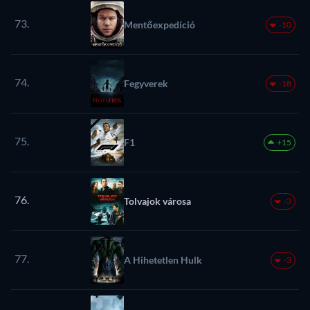
73.
Mentőexpedíció
-10
74.
Fegyverek
-18
75.
F1
+15
76.
Tolvajok városa
-3
77.
A Hihetetlen Hulk
-3