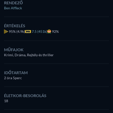
RENDEZŐ
Ben Affleck
ÉRTÉKELÉS
95%
(4.9k)
7.5 (451k)
92%
MŰFAJOK
Krimi, Dráma, Rejtély és thriller
IDŐTARTAM
2 óra 5perc
ÉLETKOR-BESOROLÁS
18