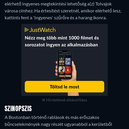
elérhető ingyenes megtekintési lehetőség a(z) Tolvajok
városa címhez. Ha értesítést szeretnél, amikor elérhető lesz,
kattints fent a 'Ingyenes' szűrőre és a harang ikonra.
Hirdetések eltávolítása
SZINOPSZIS
A Bostonban történő rablások és más erőszakos
bűncselekmények nagy részét ugyanabból a kerületből