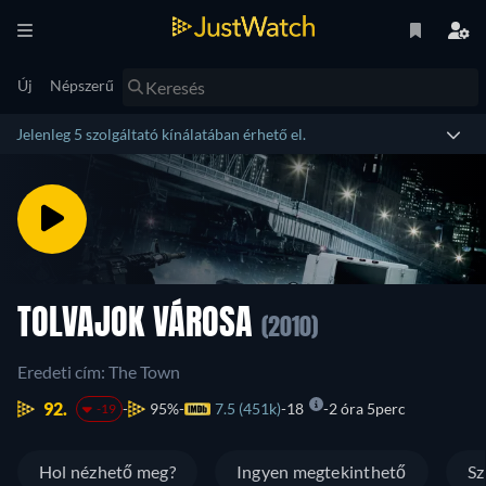
Új
Népszerű
Jelenleg 5 szolgáltató kínálatában érhető el.
TOLVAJOK VÁROSA
(2010)
Eredeti cím: The Town
92.
95%
7.5 (451k)
18
2 óra 5perc
-19
Hol nézhető meg?
Ingyen megtekinthető
Sz