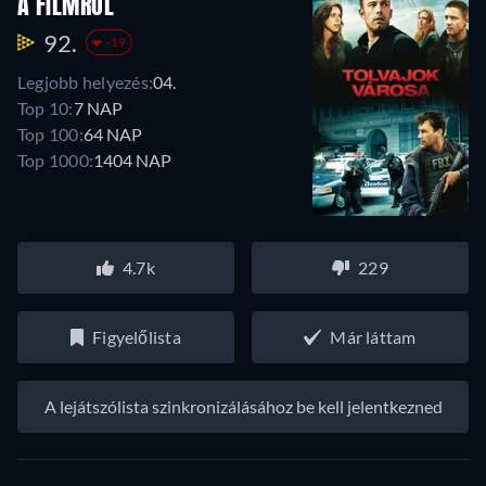
A FILMRŐL
92.
-19
Legjobb helyezés:
04.
Top 10:
7 NAP
Top 100:
64 NAP
Top 1000:
1404 NAP
4.7k
229
Figyelőlista
Már láttam
A lejátszólista szinkronizálásához be kell jelentkezned