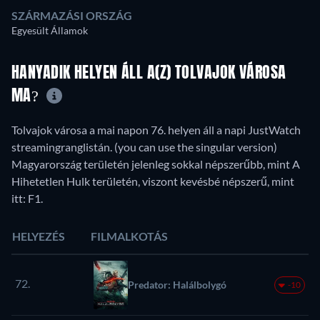
SZÁRMAZÁSI ORSZÁG
Egyesült Államok
HANYADIK HELYEN ÁLL A(Z) TOLVAJOK VÁROSA
MA?
Tolvajok városa a mai napon 76. helyen áll a napi JustWatch
streamingranglistán. (you can use the singular version)
Magyarország területén jelenleg sokkal népszerűbb, mint A
Hihetetlen Hulk területén, viszont kevésbé népszerű, mint
itt: F1.
HELYEZÉS
FILMALKOTÁS
72.
Predator: Halálbolygó
-10