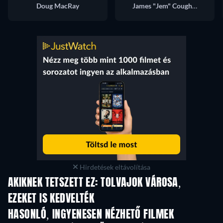
Doug MacRay
James "Jem" Coughlin
Hirdetések eltávolítása
AKIKNEK TETSZETT EZ: TOLVAJOK VÁROSA,
EZEKET IS KEDVELTÉK
HASONLÓ, INGYENESEN NÉZHETŐ FILMEK