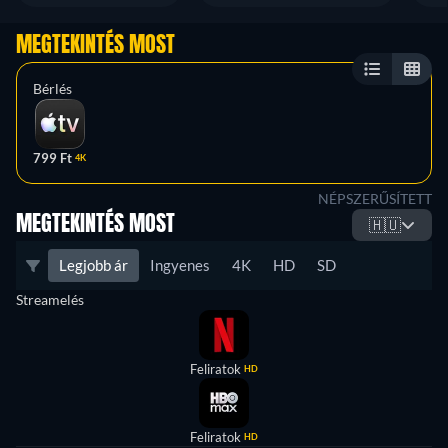
MEGTEKINTÉS MOST
Bérlés
799 Ft
4K
NÉPSZERŰSÍTETT
MEGTEKINTÉS MOST
🇭🇺
Legjobb ár
Ingyenes
4K
HD
SD
Streamelés
Feliratok
HD
Feliratok
HD