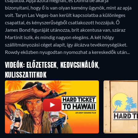
csapatba. Apja azóta meghalt, és Donna be akarja
bizonyítani, hogy ő is van olyan kemény ügynök, mint az apja
volt. Taryn Las Vegas-ban került kapcsolatba a különleges
csapattal, és kényszerűségből csatlakozott hozzájuk. Ő
James Bond figuráját utánozza, brit akcentusa van, száraz
Martinit iszik, és mindig nagyon elegáns. A két hölgy
szállítmányozási céget alapít, így álcázva tevékenységüket.
Rowdy eközben nyugodtan nyomozhat a kereskedők után...
VIDEÓK: ELŐZETESEK, KEDVCSINÁLÓK,
KULISSZATITKOK