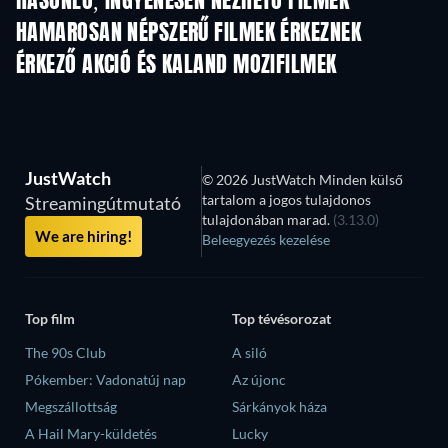
HASONLÓ, INGYENESEN NÉZHETŐ FILMEK
HAMAROSAN NÉPSZERŰ FILMEK ÉRKEZNEK
ÉRKEZŐ AKCIÓ ÉS KALAND MOZIFILMEK
JustWatch
© 2026 JustWatch Minden külső
tartalom a jogos tulajdonos
Streamingútmutató
tulajdonában marad.
(3.13.0)
We are hiring!
Beleegyezés kezelése
Top film
Top tévésorozat
The 90s Club
A siló
Pókember: Vadonatúj nap
Az újonc
Megszállottság
Sárkányok háza
A Hail Mary-küldetés
Lucky