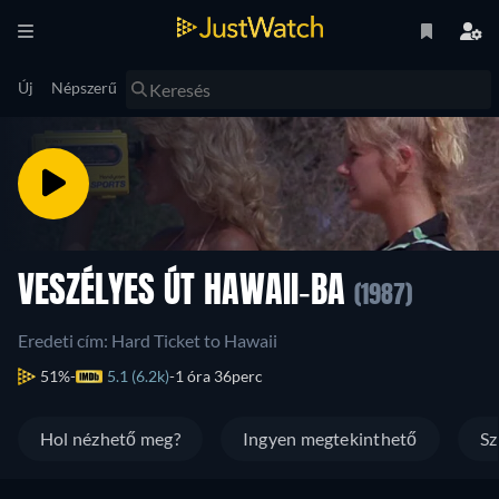
Új
Népszerű
VESZÉLYES ÚT HAWAII-BA
(1987)
Eredeti cím: Hard Ticket to Hawaii
51%
5.1 (6.2k)
1 óra 36perc
Hol nézhető meg?
Ingyen megtekinthető
Sz