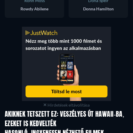
Ronn Moss
Dona Speir
Rowdy Abilene
Donna Hamilton
Hirdetések eltávolítása
AKIKNEK TETSZETT EZ: VESZÉLYES ÚT HAWAII-BA,
EZEKET IS KEDVELTÉK