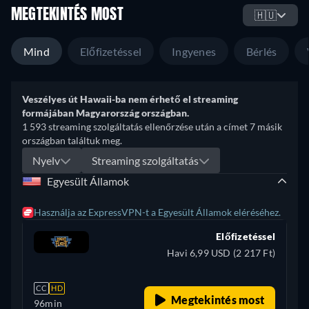
MEGTEKINTÉS MOST
🇭🇺
Mind
Előfizetéssel
Ingyenes
Bérlés
Veszélyes út Hawaii-ba nem érhető el streaming
formájában Magyarország országban.
1 593 streaming szolgáltatás ellenőrzése után a címet 7 másik
országban találtuk meg.
Nyelv
Streaming szolgáltatás
Egyesült Államok
Használja az ExpressVPN-t a Egyesült Államok eléréséhez.
Előfizetéssel
Havi 6,99 USD (2 217 Ft)
CC
HD
Megtekintés most
96min