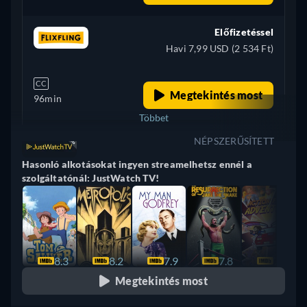
Előfizetéssel
Havi 7,99 USD (2 534 Ft)
CC
Megtekintés most
96min
Többet
NÉPSZERŰSÍTETT
Egyesült Királyság
Hasonló alkotásokat ingyen streamelhetsz ennél a
szolgáltatónál: JustWatch TV!
8.3
8.2
7.9
7.8
7.8
Megtekintés most