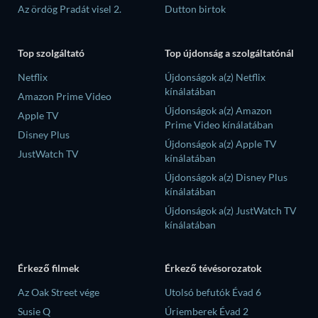
Az ördög Pradát visel 2.
Dutton birtok
Top szolgáltató
Top újdonság a szolgáltatónál
Netflix
Újdonságok a(z) Netflix
kínálatában
Amazon Prime Video
Újdonságok a(z) Amazon
Apple TV
Prime Video kínálatában
Disney Plus
Újdonságok a(z) Apple TV
JustWatch TV
kínálatában
Újdonságok a(z) Disney Plus
kínálatában
Újdonságok a(z) JustWatch TV
kínálatában
Érkező filmek
Érkező tévésorozatok
Az Oak Street vége
Utolsó befutók Évad 6
Susie Q
Úriemberek Évad 2