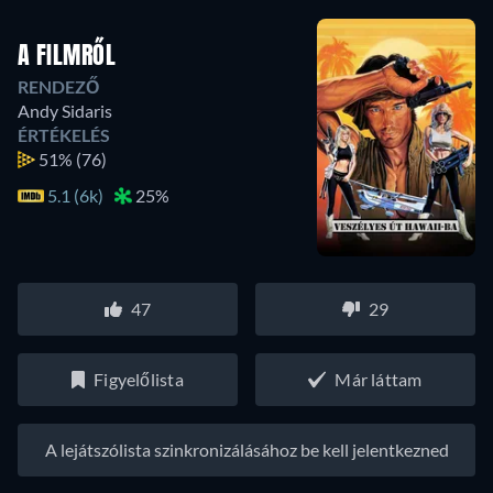
A FILMRŐL
RENDEZŐ
Andy Sidaris
ÉRTÉKELÉS
51%
(76)
5.1 (6k)
25%
47
29
Figyelőlista
Már láttam
A lejátszólista szinkronizálásához be kell jelentkezned