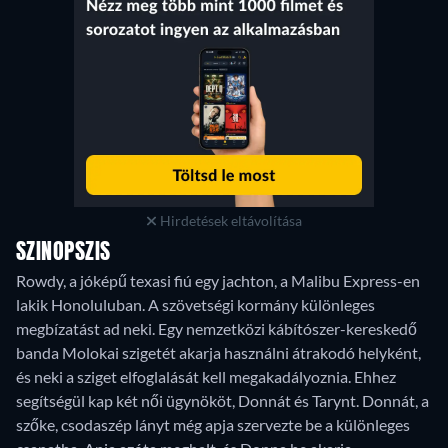
Hirdetések eltávolítása
SZINOPSZIS
Rowdy, a jóképű texasi fiú egy jachton, a Malibu Express-en
lakik Honoluluban. A szövetségi kormány különleges
megbízatást ad neki. Egy nemzetközi kábítószer-kereskedő
banda Molokai szigetét akarja használni átrakodó helyként,
és neki a sziget elfoglalását kell megakadályoznia. Ehhez
segítségül kap két női ügynököt, Donnát és Tarynt. Donnát, a
szőke, csodaszép lányt még apja szervezte be a különleges