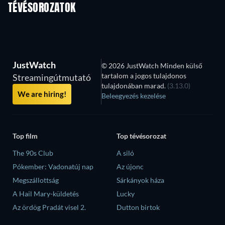
TÉVÉSOROZATOK
Évad 2
Évad 4
Év
JustWatch
© 2026 JustWatch Minden külső
tartalom a jogos tulajdonos
Streamingútmutató
tulajdonában marad.
(3.13.0)
We are hiring!
Beleegyezés kezelése
Top film
Top tévésorozat
The 90s Club
A siló
Pókember: Vadonatúj nap
Az újonc
Megszállottság
Sárkányok háza
A Hail Mary-küldetés
Lucky
Az ördög Pradát visel 2.
Dutton birtok