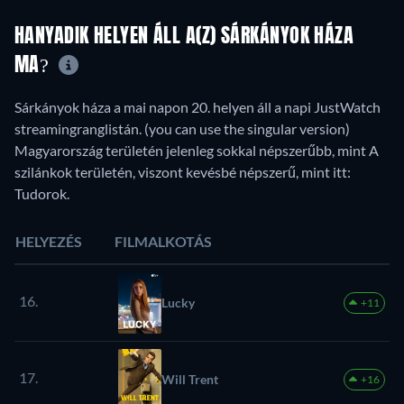
HANYADIK HELYEN ÁLL A(Z) SÁRKÁNYOK HÁZA
MA?
Sárkányok háza a mai napon 20. helyen áll a napi JustWatch
streamingranglistán. (you can use the singular version)
Magyarország területén jelenleg sokkal népszerűbb, mint A
szilánkok területén, viszont kevésbé népszerű, mint itt:
Tudorok.
HELYEZÉS
FILMALKOTÁS
16.
Lucky
+11
17.
Will Trent
+16