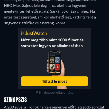
HBO Max.
Sajnos jelenleg nincs elérhető ingyenes
megtekintési lehetőség a(z) Sárkányok háza címhez. Ha
értesítést szeretnél, amikor elérhető lesz, kattints fent a
'Ingyenes' szűrőre és a harang ikonra.
Hirdetések eltávolítása
SZINOPSZIS
A 200 évvel a Trónok harca eseményei előtt játszódó sorozat