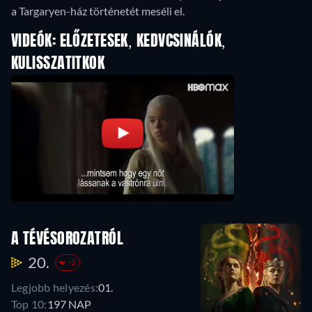
a Targaryen-ház történetét meséli el.
VIDEÓK: ELŐZETESEK, KEDVCSINÁLÓK,
KULISSZATITKOK
A TÉVÉSOROZATRÓL
20.
-2
Legjobb helyezés:
01.
Top 10:
197 NAP