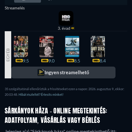
Streamelés
3. évad
4K
EGYÉB
9.5
9.0
8.5
8.4
8.2
Ingyen streamelhető
35 szolgáltatónál ellenőriztük a frissítéseket ezen a napon: 2026. augusztus 9., ekkor:
20:03:48.
Hibát észleltél? Értesíts minket!
SÁRKÁNYOK HÁZA - ONLINE MEGTEKINTÉS:
ADATFOLYAM, VÁSÁRLÁS VAGY BÉRLÉS
Jelenleg a(z) "Sárkányok háza" online megtekinthető itt: