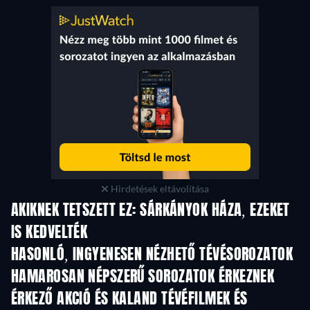
Hirdetések eltávolítása
AKIKNEK TETSZETT EZ: SÁRKÁNYOK HÁZA, EZEKET
IS KEDVELTÉK
TV
TV
HASONLÓ, INGYENESEN NÉZHETŐ TÉVÉSOROZATOK
TV
TV
HAMAROSAN NÉPSZERŰ SOROZATOK ÉRKEZNEK
TV
TV
ÉRKEZŐ AKCIÓ ÉS KALAND TÉVÉFILMEK ÉS