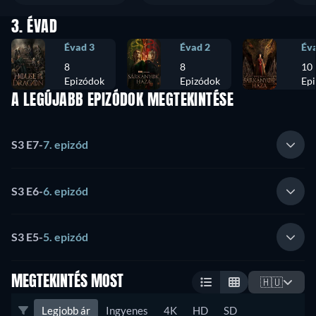
3. ÉVAD
Évad 3
Évad 2
Év
8
8
10
Epizódok
Epizódok
Ep
A LEGÚJABB EPIZÓDOK MEGTEKINTÉSE
S3 E7
-
7. epizód
S3 E6
-
6. epizód
S3 E5
-
5. epizód
MEGTEKINTÉS MOST
🇭🇺
Legjobb ár
Ingyenes
4K
HD
SD