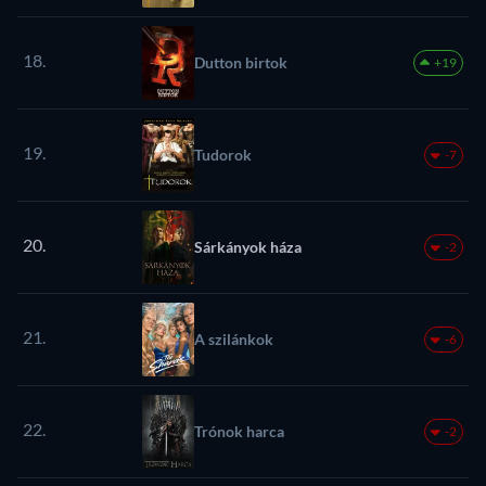
18.
Dutton birtok
+19
19.
Tudorok
-7
20.
Sárkányok háza
-2
21.
A szilánkok
-6
22.
Trónok harca
-2