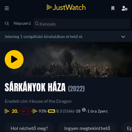
Új
Népszerű
Jelenleg 1 szolgáltató kínálatában érhető el.
SÁRKÁNYOK HÁZA
(2022)
Eredeti cím: House of the Dragon
20.
93%
8.3 (556k)
18
1 óra 2perc
-2
Hol nézhető meg?
Ingyen megtekinthető
Ep