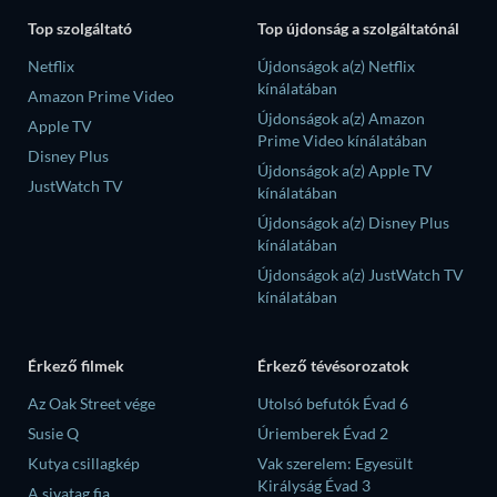
Top szolgáltató
Top újdonság a szolgáltatónál
Netflix
Újdonságok a(z) Netflix
kínálatában
Amazon Prime Video
Újdonságok a(z) Amazon
Apple TV
Prime Video kínálatában
Disney Plus
Újdonságok a(z) Apple TV
JustWatch TV
kínálatában
Újdonságok a(z) Disney Plus
kínálatában
Újdonságok a(z) JustWatch TV
kínálatában
Érkező filmek
Érkező tévésorozatok
Az Oak Street vége
Utolsó befutók Évad 6
Susie Q
Úriemberek Évad 2
Kutya csillagkép
Vak szerelem: Egyesült
Királyság Évad 3
A sivatag fia