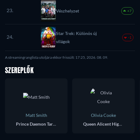
23.
Vészhelyzet
+7
Star Trek: Különös új
24.
-1
világok
A streamingranglista utoljára ekkor frissült: 17:25, 2026. 08. 09.
SZEREPLŐK
Matt Smith
Olivia Cooke
Prince Daemon Targaryen
Queen Alicent Hightower