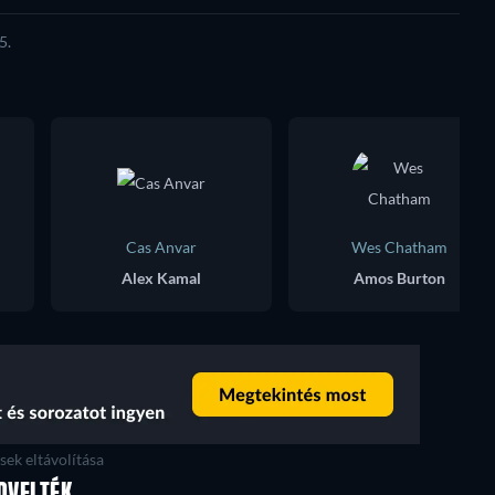
5.
Cas Anvar
Wes Chatham
Alex Kamal
Amos Burton
ek eltávolítása
EDVELTÉK
TV
TV