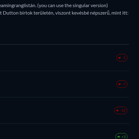
eamingranglistán. (you can use the singular version)
 Dutton birtok területén, viszont kevésbé népszerű, mint itt:
-1
-7
-12
+3