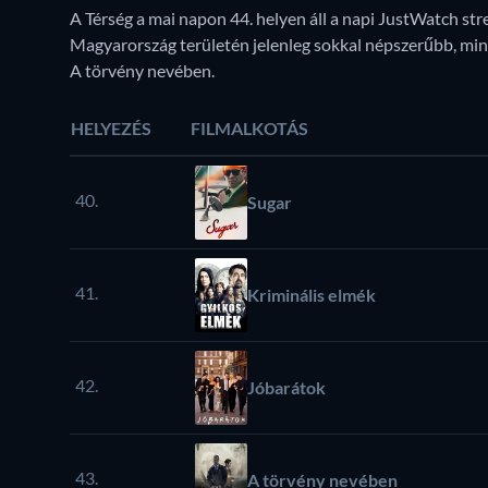
A Térség a mai napon 44. helyen áll a napi JustWatch str
Magyarország területén jelenleg sokkal népszerűbb, mint
A törvény nevében.
HELYEZÉS
FILMALKOTÁS
40.
Sugar
41.
Kriminális elmék
42.
Jóbarátok
43.
A törvény nevében