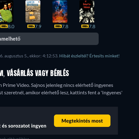
8.0
7.9
7.8
7.8
eamelhető
6. augusztus 5., ekkor: 4:12:53.
Hibát észleltél? Értesíts minket!
AM, VÁSÁRLÁS VAGY BÉRLÉS
on Prime Video.
Sajnos jelenleg nincs elérhető ingyenes
 szeretnél, amikor elérhető lesz, kattints fent a 'Ingyenes'
ek eltávolítása