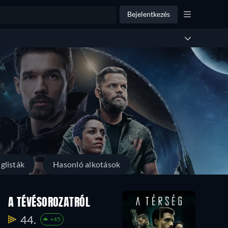
Bejelentkezés
glisták
Hasonló alkotások
Évad 1
A TÉVÉSOROZATRÓL
10
44.
+45
Epizódok