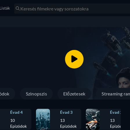
Listák
ódok
Szinopszis
Előzetesek
Streaming ran
Évad 4
Évad 3
Évad 2
10
13
13
Epizódok
Epizódok
Epizódok