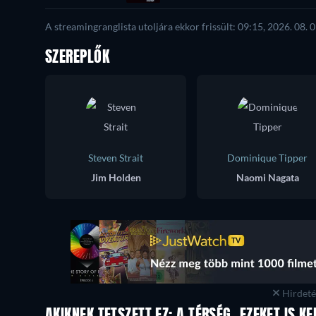
A streamingranglista utoljára ekkor frissült: 09:15, 2026. 08. 0
SZEREPLŐK
Steven Strait
Dominique Tipper
Jim Holden
Naomi Nagata
Hirdetés
AKIKNEK TETSZETT EZ: A TÉRSÉG, EZEKET IS K
TV
TV