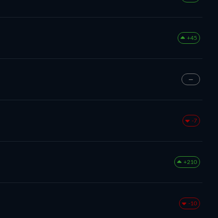
+45
—
-7
+210
-10