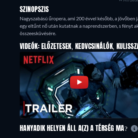
SZINOPSZIS
Nagyszabású űropera, ami 200 évvel később, a jövőben j
egy eltűnt nő után kutatnak a naprendszerben, s fényt a
összeesküvésére.
VIDEÓK: ELŐZETESEK, KEDVCSINÁLÓK, KULISSZ
HANYADIK HELYEN ÁLL A(Z) A TÉRSÉG MA?