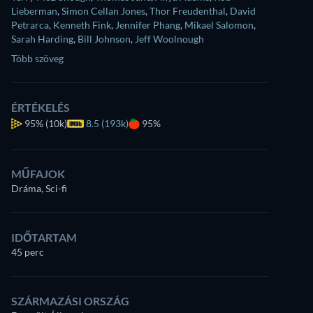
Lieberman
,
Simon Cellan Jones
,
Thor Freudenthal
,
David
Petrarca
,
Kenneth Fink
,
Jennifer Phang
,
Mikael Salomon
,
Sarah Harding
,
Bill Johnson
,
Jeff Woolnough
Több szöveg
ÉRTÉKELÉS
95%
(10k)
8.5 (193k)
95%
MŰFAJOK
Dráma, Sci-fi
IDŐTARTAM
45 perc
SZÁRMAZÁSI ORSZÁG