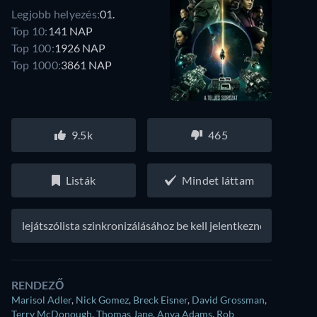
Legjobb helyezés:
01.
Top 10:
141 NAP
Top 100:
1926 NAP
Top 1000:
3861 NAP
9.5k
465
Listák
Mindet láttam
A lejátszólista szinkronizálásához be kell jelentkezned
RENDEZŐ
Marisol Adler
,
Nick Gomez
,
Breck Eisner
,
David Grossman
,
Terry McDonough
,
Thomas Jane
,
Anya Adams
,
Rob