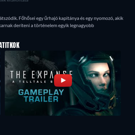
átszódik. Főhősei egy űrhajó kapitánya és egy nyomozó, akik
karnak deríteni a történelem egyik legnagyobb
ATITKOK