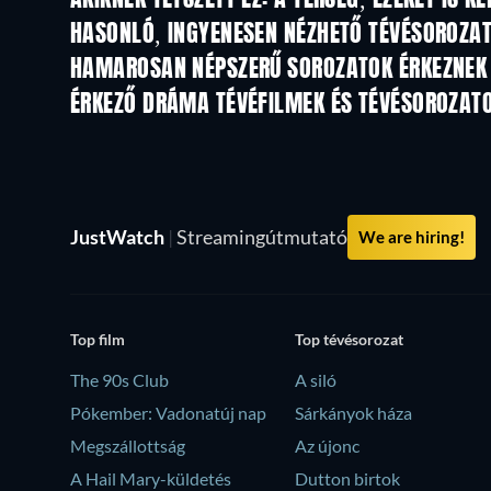
HASONLÓ, INGYENESEN NÉZHETŐ TÉVÉSOROZA
TV
TV
HAMAROSAN NÉPSZERŰ SOROZATOK ÉRKEZNEK
TV
TV
ÉRKEZŐ DRÁMA TÉVÉFILMEK ÉS TÉVÉSOROZAT
Évad 6
Évad 2
JustWatch
|
Streamingútmutató
We are hiring!
Top film
Top tévésorozat
The 90s Club
A siló
Pókember: Vadonatúj nap
Sárkányok háza
Megszállottság
Az újonc
A Hail Mary-küldetés
Dutton birtok