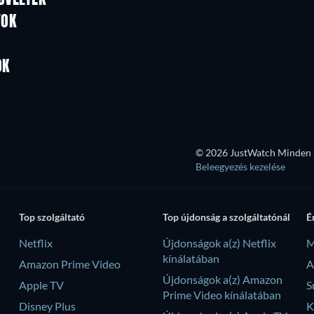
TOK
TV
TV
TV
TV
OK
Évad 1
Évad 1
© 2026 JustWatch Minden k
Beleegyezés kezelése
Top szolgáltató
Top újdonság a szolgáltatónál
É
Netflix
Újdonságok a(z) Netflix
M
kínálatában
Amazon Prime Video
A
Újdonságok a(z) Amazon
Apple TV
S
Prime Video kínálatában
Disney Plus
K