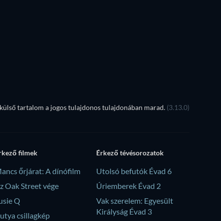
TV
TV
TV
TV
Évad 1
Évad 1
ülső tartalom a jogos tulajdonos tulajdonában marad.
(3.13.0)
rkező filmek
Érkező tévésorozatok
ancs őrjárat: A dínófilm
Utolsó befutók Évad 6
z Oak Street vége
Úriemberek Évad 2
usie Q
Vak szerelem: Egyesült
Királyság Évad 3
utya csillagkép