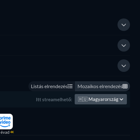
Listás elrendezés
Mozaikos elrendezés
🇭🇺
Magyarország
Itt streamelhető:
 évad
4K