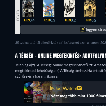
EGYÉB
8.4
8.3
8.2
8.2
Ingyen str
35 szolgáltatónál ellenőriztük a frissítéseket ezen a napon: 202
A TÉRSÉG - ONLINE MEGTEKINTÉS: ADATFOLY
Jelenleg a(z) "A Térség" online megtekinthető itt: Amaz
megtekintési lehetőség a(z) A Térség címhez. Ha értesítést
szűrőre és a harang ikonra.
Hirdetés