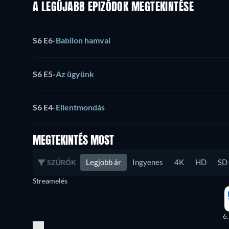
A LEGÚJABB EPIZÓDOK MEGTEKINTÉSE
S6 E6
-
Babilon hamvai
S6 E5
-
Az ügyünk
S6 E4
-
Ellentmondás
MEGTEKINTÉS MOST
Legjobb ár
Ingyenes
4K
HD
SD
SZŰRŐK
Streamelés
6.