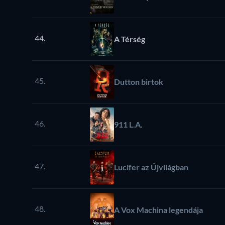
44.
A Térség
45.
Dutton birtok
46.
911 L.A.
47.
Lucifer az Újvilágban
48.
A Vox Machina legendája