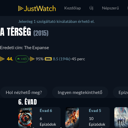
Kezdőlap
Új
Népszerű
Jelenleg 1 szolgáltató kínálatában érhető el.
A TÉRSÉG
(2015)
Eredeti cím: The Expanse
44.
95%
8.5 (194k)
45 perc
+45
Hol nézhető meg?
Ingyen megtekinthető
Epiz
6. ÉVAD
Évad 6
Évad 5
6
10
Epizódok
Epizódok