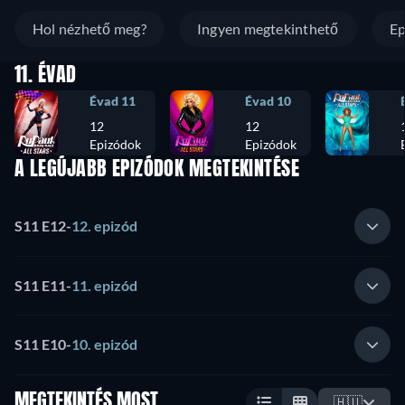
Hol nézhető meg?
Ingyen megtekinthető
Ep
11. ÉVAD
Évad 11
Évad 10
12
12
Epizódok
Epizódok
A LEGÚJABB EPIZÓDOK MEGTEKINTÉSE
S11 E12
-
12. epizód
S11 E11
-
11. epizód
S11 E10
-
10. epizód
MEGTEKINTÉS MOST
🇭🇺