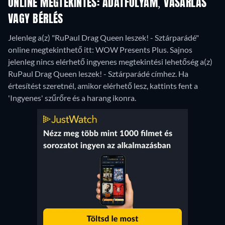
ONLINE MEGTEKINTÉS: ADATFOLYAM, VÁSÁRLÁS
VAGY BÉRLÉS
Jelenleg a(z) "RuPaul Drag Queen leszek! - Sztárparádé"
online megtekinthető itt: WOW Presents Plus.
Sajnos
jelenleg nincs elérhető ingyenes megtekintési lehetőség a(z)
RuPaul Drag Queen leszek! - Sztárparádé címhez. Ha
értesítést szeretnél, amikor elérhető lesz, kattints fent a
'Ingyenes' szűrőre és a harang ikonra.