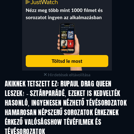
Hirdetések eltávolítása
AKIKNEK TETSZETT EZ: RUPAUL DRAG QUEEN
LESZEK! - SZTÁRPARÁDÉ, EZEKET IS KEDVELTÉK
TV
TV
HASONLÓ, INGYENESEN NÉZHETŐ TÉVÉSOROZATOK
TV
TV
HAMAROSAN NÉPSZERŰ SOROZATOK ÉRKEZNEK
TV
TV
ÉRKEZŐ VALÓSÁGSHOW TÉVÉFILMEK ÉS
TÉVÉSOROZATOK
Évad 3
Évad 1
Év