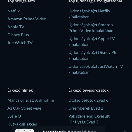
Top szolgáltató
Top újdonság a szolgáltatónál
Netflix
Újdonságok a(z) Netflix
kínálatában
Amazon Prime Video
Újdonságok a(z) Amazon
Apple TV
Prime Video kínálatában
Disney Plus
Újdonságok a(z) Apple TV
JustWatch TV
kínálatában
Újdonságok a(z) Disney Plus
kínálatában
Újdonságok a(z) JustWatch TV
kínálatában
Érkező filmek
Érkező tévésorozatok
Mancs őrjárat: A dínófilm
Utolsó befutók Évad 6
Az Oak Street vége
Úriemberek Évad 2
Susie Q
Vak szerelem: Egyesült
Királyság Évad 3
Kutya csillagkép
Until the T-Shirt Dries Évad 1
A sivatag fia