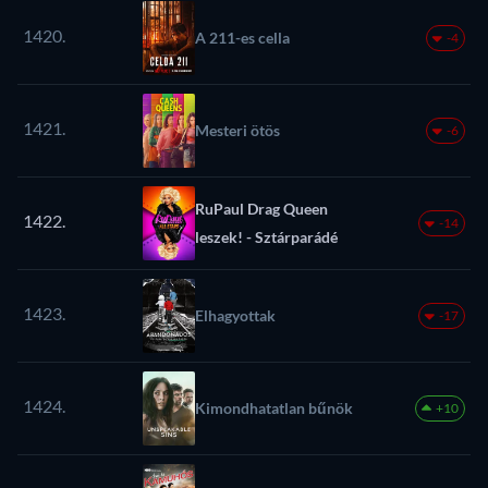
1420.
A 211-es cella
-4
1421.
Mesteri ötös
-6
RuPaul Drag Queen
1422.
-14
leszek! - Sztárparádé
1423.
Elhagyottak
-17
1424.
Kimondhatatlan bűnök
+10