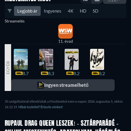
Legjobb ár
Ingyenes
4K
HD
SD
Streamelés
11. évad
EGYÉB
8.7
8.3
8.2
8.2
8.2
Ingyen streamelhető
35 szolgáltatónál ellenőriztük a frissítéseket ezen a napon: 2026. augusztus 5., ekkor:
16:12:19.
Hibát észleltél? Értesíts minket!
RUPAUL DRAG QUEEN LESZEK! - SZTÁRPARÁDÉ -