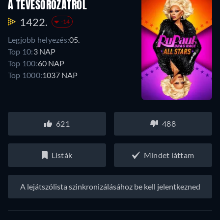
A TÉVÉSOROZATRÓL
1422.
-14
Legjobb helyezés:
05.
Top 10:
3 NAP
Top 100:
60 NAP
Top 1000:
1037 NAP
621
488
Listák
Mindet láttam
A lejátszólista szinkronizálásához be kell jelentkezned