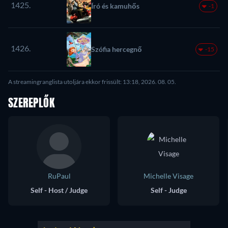
1425.
Író és kamuhős
-1
1426.
Szófia hercegnő
-15
A streamingranglista utoljára ekkor frissült: 13:18, 2026. 08. 05.
SZEREPLŐK
RuPaul
Michelle Visage
Self - Host / Judge
Self - Judge