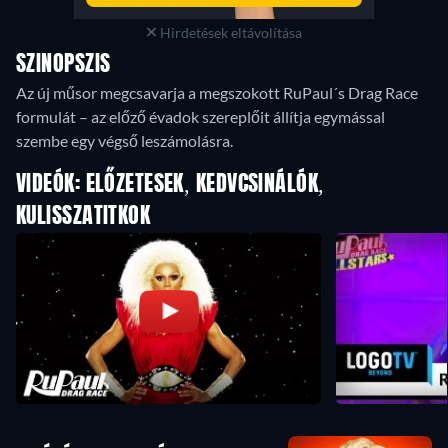
Hirdetések eltávolítása
SZINOPSZIS
Az új műsor megcsavarja a megszokott RuPaul´s Drag Race
formulát – az előző évadok szereplőit állítja egymással
szembe egy végső leszámolásra.
VIDEÓK: ELŐZETESEK, KEDVCSINÁLÓK,
KULISSZATITKOK