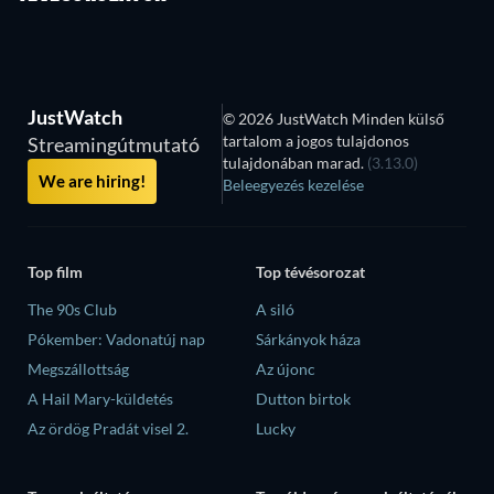
JustWatch
© 2026 JustWatch Minden külső
tartalom a jogos tulajdonos
Streamingútmutató
tulajdonában marad.
(3.13.0)
We are hiring!
Beleegyezés kezelése
Top film
Top tévésorozat
The 90s Club
A siló
Pókember: Vadonatúj nap
Sárkányok háza
Megszállottság
Az újonc
A Hail Mary-küldetés
Dutton birtok
Az ördög Pradát visel 2.
Lucky