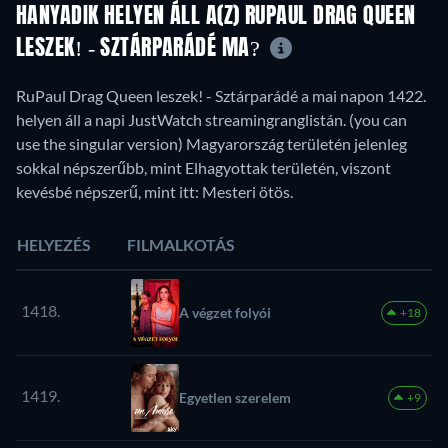
HANYADIK HELYEN ÁLL A(Z) RUPAUL DRAG QUEEN
LESZEK! - SZTÁRPARÁDÉ MA?
RuPaul Drag Queen leszek! - Sztárparádé a mai napon 1422.
helyen áll a napi JustWatch streamingranglistán. (you can
use the singular version) Magyarország területén jelenleg
sokkal népszerűbb, mint Elhagyottak területén, viszont
kevésbé népszerű, mint itt: Mesteri ötös.
HELYEZÉS
FILMALKOTÁS
1418.
A végzet folyói
+18
1419.
Egyetlen szerelem
+9