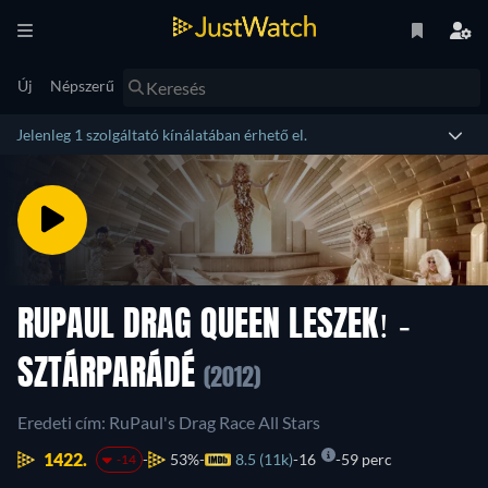
Új
Népszerű
Jelenleg 1 szolgáltató kínálatában érhető el.
RUPAUL DRAG QUEEN LESZEK! -
SZTÁRPARÁDÉ
(2012)
Eredeti cím: RuPaul's Drag Race All Stars
1422.
53%
8.5 (11k)
16
59 perc
-14