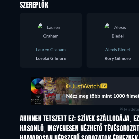
SZEREPLŐK
Lauren Graham
Alexis Bledel
Lorelai Gilmore
Rory Gilmore
Hirdetés
AKIKNEK TETSZETT EZ: SZÍVEK SZÁLLODÁJA, EZ
TV
TV
HASONLÓ, INGYENESEN NÉZHETŐ TÉVÉSOROZA
TV
TV
HAMAROSAN NÉPSZERŰ SOROZATOK ÉRKEZNEK
TV
TV