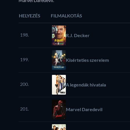
Marvel Daredevil.
HELYEZÉS
FILMALKOTÁS
198.
R.J. Decker
199.
Kísérteties szerelem
200.
A legendák hivatala
201.
Marvel Daredevil