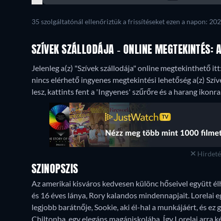
35 szolgáltatónál ellenőriztük a frissítéseket ezen a napon: 202
SZÍVEK SZÁLLODÁJA - ONLINE MEGTEKINTÉS:
Jelenleg a(z) "Szívek szállodája" online megtekinthető i
nincs elérhető ingyenes megtekintési lehetőség a(z) Szív
lesz, kattints fent a 'Ingyenes' szűrőre és a harang ikonra
Hirdetés
SZINOPSZIS
Az amerikai kisváros kedvesen különc hőseivel együtt é
és 16 éves lánya, Rory kalandos mindennapjait. Lorelai e
legjobb barátnője, Sookie, aki él-hal a munkájáért, és e
Chiltonba, egy elegáns magániskolába. Így Lorelai arra k