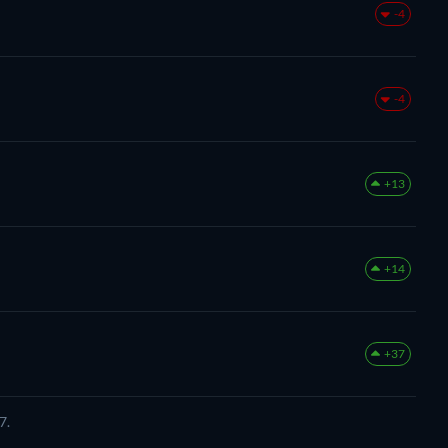
-4
-4
+13
+14
+37
7.