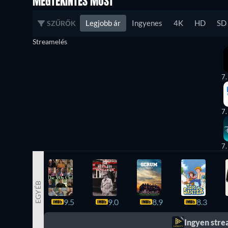
MEGTEKINTÉS MOST
Legjobb ár
Ingyenes
4K
HD
SD
SZŰRŐK
Streamelés
7.
7.
7.
EGYÉB
9.5
9.0
8.9
8.3
Ingyen str