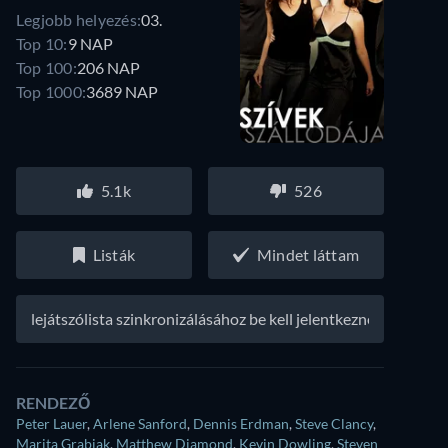
Legjobb helyezés:
03.
Top 10:
9 NAP
Top 100:
206 NAP
Top 1000:
3689 NAP
5.1k
526
Listák
Mindet láttam
A lejátszólista szinkronizálásához be kell jelentkezned
RENDEZŐ
Peter Lauer
,
Arlene Sanford
,
Dennis Erdman
,
Steve Clancy
,
Marita Grabiak
,
Matthew Diamond
,
Kevin Dowling
,
Steven