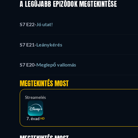
A LEGÚJABB EPIZÓDOK MEGTEKINTÉSE
S7 E22
-
Jó utat!
S7 E21
-
Leánykérés
S7 E20
-
Meglepő vallomás
MEGTEKINTÉS MOST
Streamelés
7. évad
HD