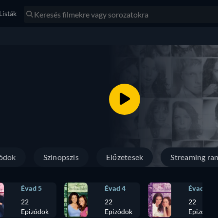
Listák
ódok
Szinopszis
Előzetesek
Streaming ran
Évad 5
Évad 4
Évad 3
22
22
22
Epizódok
Epizódok
Epizódok