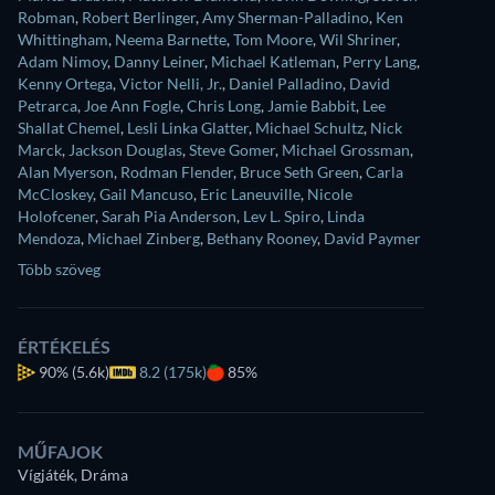
Robman
,
Robert Berlinger
,
Amy Sherman-Palladino
,
Ken
Whittingham
,
Neema Barnette
,
Tom Moore
,
Wil Shriner
,
Adam Nimoy
,
Danny Leiner
,
Michael Katleman
,
Perry Lang
,
Kenny Ortega
,
Victor Nelli, Jr.
,
Daniel Palladino
,
David
Petrarca
,
Joe Ann Fogle
,
Chris Long
,
Jamie Babbit
,
Lee
Shallat Chemel
,
Lesli Linka Glatter
,
Michael Schultz
,
Nick
Marck
,
Jackson Douglas
,
Steve Gomer
,
Michael Grossman
,
Alan Myerson
,
Rodman Flender
,
Bruce Seth Green
,
Carla
McCloskey
,
Gail Mancuso
,
Eric Laneuville
,
Nicole
Holofcener
,
Sarah Pia Anderson
,
Lev L. Spiro
,
Linda
Mendoza
,
Michael Zinberg
,
Bethany Rooney
,
David Paymer
Több szöveg
ÉRTÉKELÉS
90%
(5.6k)
8.2 (175k)
85%
MŰFAJOK
Vígjáték, Dráma