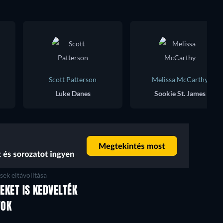
Scott Patterson
Melissa McCarthy
Luke Danes
Sookie St. James
ek eltávolítása
EKET IS KEDVELTÉK
TV
TV
TOK
TV
TV
TV
TV