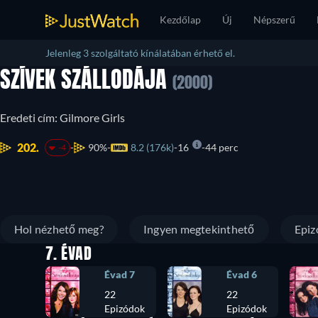
Kezdőlap
Új
Népszerű
Jelenleg 3 szolgáltató kínálatában érhető el.
SZÍVEK SZÁLLODÁJA
(2000)
Eredeti cím: Gilmore Girls
202.
90%
8.2 (176k)
16
44 perc
-4
Hol nézhető meg?
Ingyen megtekinthető
Epiz
7. ÉVAD
Évad 7
Évad 6
22
22
Epizódok
Epizódok