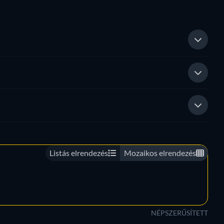
Listás elrendezés
Mozaikos elrendezés
NÉPSZERŰSÍTETT