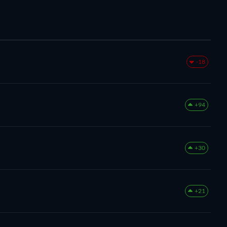
-18
+94
+30
+21