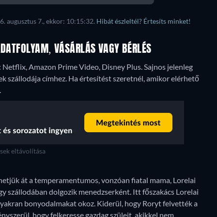
6. augusztus 7., ekkor: 10:15:32.
Hibát észleltél? Értesíts minket!
 ADATFOLYAM, VÁSÁRLÁS VAGY BÉRLÉS
tt: Netflix, Amazon Prime Video, Disney Plus.
Sajnos jelenleg
ek szállodája címhez. Ha értesítést szeretnél, amikor elérhető
.
ek eltávolítása
lhetjük át a temperamentumos, vonzóan fiatal mama, Lorelai
gy szállodában dolgozik menedzserként. Itt főszakács Lorelai
z gyakran bonyodalmakat okoz. Kiderül, hogy Roryt felvették a
ényszerül, hogy felkeresse gazdag szüleit, akikkel nem