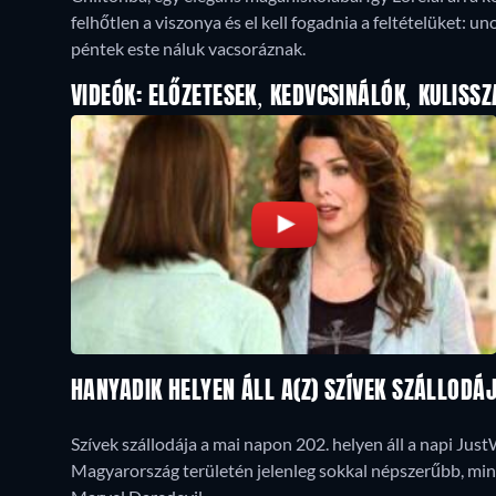
felhőtlen a viszonya és el kell fogadnia a feltételüket
péntek este náluk vacsoráznak.
VIDEÓK: ELŐZETESEK, KEDVCSINÁLÓK, KULISSZ
HANYADIK HELYEN ÁLL A(Z) SZÍVEK SZÁLLOD
Szívek szállodája a mai napon 202. helyen áll a napi Jus
Magyarország területén jelenleg sokkal népszerűbb, mint