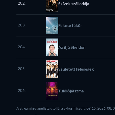
202.
Szívek szállodája
203.
Fekete tükör
204.
Az ifjú Sheldon
205.
Született feleségek
206.
Túlélőjátszma
A streamingranglista utoljára ekkor frissült: 09:15, 2026. 08. 0