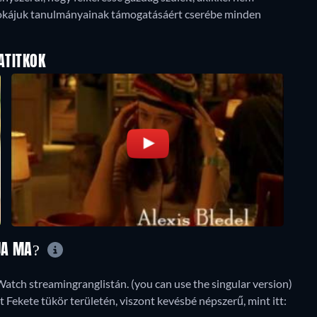
: unokájuk tanulmányainak támogatásáért cserébe minden
ATITKOK
ÁJA MA?
tWatch streamingranglistán. (you can use the singular version)
 Fekete tükör területén, viszont kevésbé népszerű, mint itt: