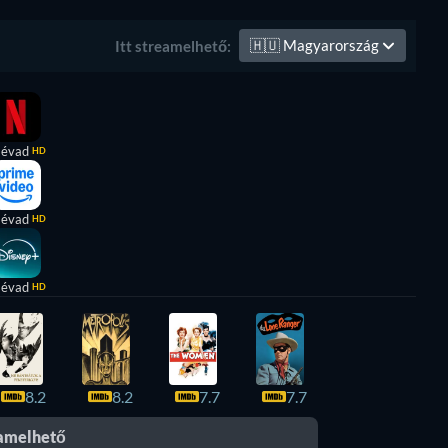
🇭🇺
Magyarország
Itt streamelhető:
 évad
HD
 évad
HD
 évad
HD
8.2
8.2
7.7
7.7
eamelhető