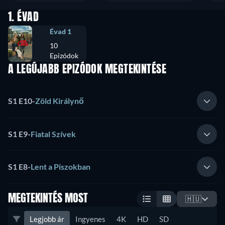
1. ÉVAD
Évad 1
10
Epizódok
A LEGÚJABB EPIZÓDOK MEGTEKINTÉSE
S1 E10
-
Zöld Királynő
S1 E9
-
Fiatal Szívek
S1 E8
-
Lent a Piszokban
MEGTEKINTÉS MOST
🇭🇺
Legjobb ár
Ingyenes
4K
HD
SD