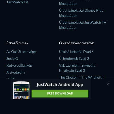
JustWatch TV
kínálatában
Újdonságok a(z) Disney Plus
kínálatában
Újdonságok a(z) JustWatch TV
kínálatában
Érkező filmek
Érkező tévésorozatok
Az Oak Street vége
Utolsó befutók Évad 6
Susie Q
Úriemberek Évad 2
Kutya csillagkép
Vak szerelem: Egyesült
Királyság Évad 3
A sivatag fia
The Chosen in the Wild with
Verity
Bear Grylls Évad 1
大空港～GATE24～ Évad 1