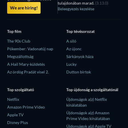
tulajdonában marad.
(3.13.0)
We are hiring!
Beleegyezés kezelése
Top film
Top tévésorozat
The 90s Club
A siló
Pókember: Vadonatúj nap
Az újonc
Megszállottság
Sárkányok háza
A Hail Mary-küldetés
Lucky
Az ördög Pradát visel 2.
Dutton birtok
Top szolgáltató
Top újdonság a szolgáltatónál
Netflix
Újdonságok a(z) Netflix
kínálatában
Amazon Prime Video
Újdonságok a(z) Amazon
Apple TV
Prime Video kínálatában
Disney Plus
Újdonságok a(z) Apple TV