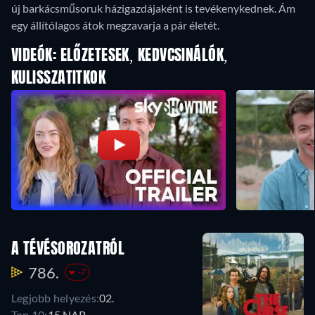
új barkácsműsoruk házigazdájaként is tevékenykednek. Ám
egy állítólagos átok megzavarja a pár életét.
VIDEÓK: ELŐZETESEK, KEDVCSINÁLÓK,
KULISSZATITKOK
A TÉVÉSOROZATRÓL
786.
-7
Legjobb helyezés:
02.
Top 10:
15 NAP