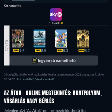
Streamelés
1 évad
HD
EGYÉB
9.5
8.5
8.3
8.2
8.2
Ingyen streamelhető
35 szolgáltatónál ellenőriztük a frissítéseket ezen a napon: 2026. augusztus 7., ekkor:
20:04:07.
Hibát észleltél? Értesíts minket!
AZ ÁTOK - ONLINE MEGTEKINTÉS: ADATFOLYAM,
VÁSÁRLÁS VAGY BÉRLÉS
Jelenleg a(z) "Az Átok" online megtekinthető itt: