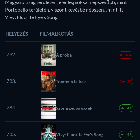
Magyarország területén jelenleg sokkal népszerűbb, mint
Portobello területén, viszont kevésbé népszerű, mint itt:
Vivy: Fluorite Eye's Song.
HELYEZÉS
FILMALKOTÁS
782.
A próba
-164
783.
Tomboló lelkek
-57
784.
Szomszédos ügyek
+41
785.
Vivy: Fluorite Eye's Song
+43