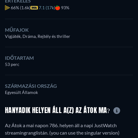
ÉRTÉKELÉS
66%
(1.6k)
7.1 (17k)
93%
MŰFAJOK
Vígjáték, Dráma, Rejtély és thriller
IDŐTARTAM
53 perc
SZÁRMAZÁSI ORSZÁG
Egyesült Államok
HANYADIK HELYEN ÁLL A(Z) AZ ÁTOK MA?
Az Átok a mai napon 786. helyen áll a napi JustWatch
streamingranglistán. (you can use the singular version)