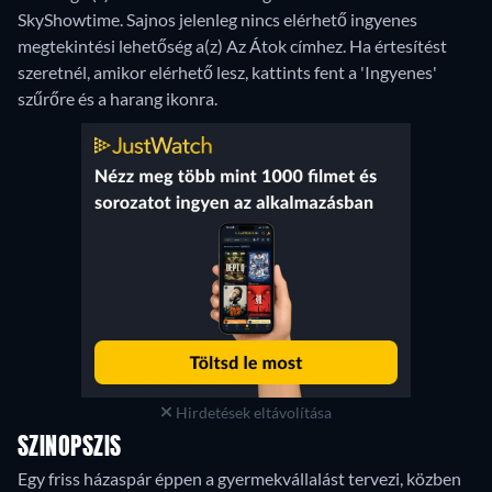
SkyShowtime.
Sajnos jelenleg nincs elérhető ingyenes
megtekintési lehetőség a(z) Az Átok címhez. Ha értesítést
szeretnél, amikor elérhető lesz, kattints fent a 'Ingyenes'
szűrőre és a harang ikonra.
Hirdetések eltávolítása
SZINOPSZIS
Egy friss házaspár éppen a gyermekvállalást tervezi, közben