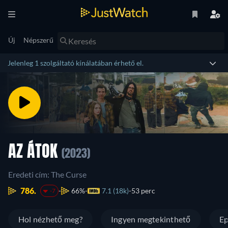
Új
Népszerű
Jelenleg 1 szolgáltató kínálatában érhető el.
AZ ÁTOK
(2023)
Eredeti cím: The Curse
786.
66%
7.1 (18k)
53 perc
-7
Hol nézhető meg?
Ingyen megtekinthető
Ep