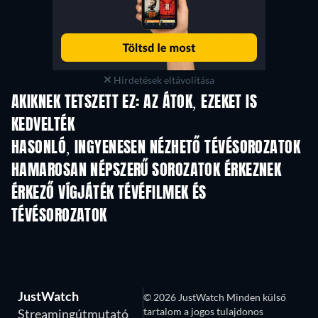
Hirdetések eltávolítása
AKIKNEK TETSZETT EZ: AZ ÁTOK, EZEKET IS
KEDVELTÉK
TV
TV
HASONLÓ, INGYENESEN NÉZHETŐ TÉVÉSOROZATOK
TV
TV
HAMAROSAN NÉPSZERŰ SOROZATOK ÉRKEZNEK
TV
TV
ÉRKEZŐ VÍGJÁTÉK TÉVÉFILMEK ÉS
TÉVÉSOROZATOK
Évad 6
Évad 2
Év
JustWatch
© 2026 JustWatch Minden külső
tartalom a jogos tulajdonos
Streamingútmutató