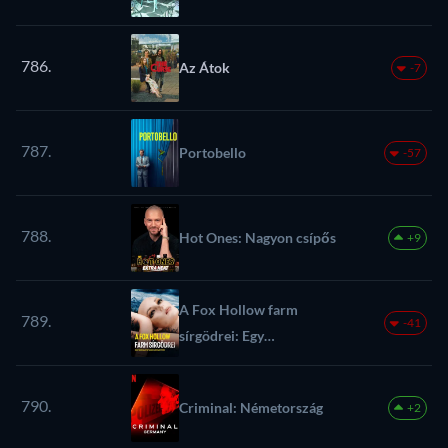
786.
Az Átok
-7
787.
Portobello
-57
788.
Hot Ones: Nagyon csípős
+9
A Fox Hollow farm
789.
-41
sírgödrei: Egy
sorozatgyilkos játszótere
790.
Criminal: Németország
+2