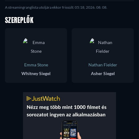
A streamingranglista utoljára ekkor frissült: 05:18, 2026. 08. 08.
SZEREPLŐK
Emma Stone
Nathan Fielder
Whitney Siegel
Asher Siegel