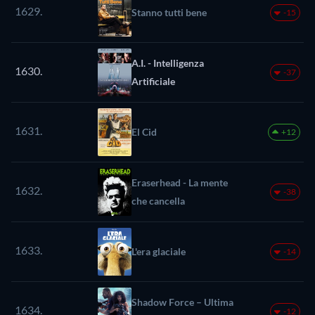
1629.
Stanno tutti bene
-15
A.I. - Intelligenza
1630.
-37
Artificiale
1631.
El Cid
+12
Eraserhead - La mente
1632.
-38
che cancella
1633.
L'era glaciale
-14
Shadow Force – Ultima
1634.
-12