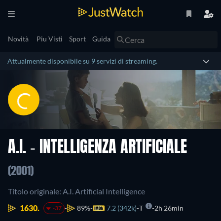
Novità
Piu Visti
Sport
Guida
Attualmente disponibile su 9 servizi di streaming.
A.I. - INTELLIGENZA ARTIFICIALE
(2001)
Titolo originale: A.I. Artificial Intelligence
1630.
89%
7.2 (342k)
T
2h 26min
-37