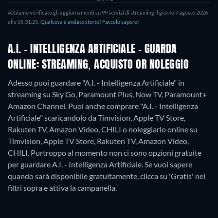
Abbiamo verificato gli aggiornamenti su
99
servizi di streaming il giorno
9 agosto 2026
alle
05:31:25
.
Qualcosa è andato storto? Faccelo sapere!
A.I. - INTELLIGENZA ARTIFICIALE - GUARDA
ONLINE: STREAMING, ACQUISTO OR NOLEGGIO
Adesso puoi guardare "A.I. - Intelligenza Artificiale" in
streaming su Sky Go, Paramount Plus, Now TV, Paramount+
Amazon Channel. Puoi anche comprare "A.I. - Intelligenza
Artificiale" scaricandolo da Timvision, Apple TV Store,
Rakuten TV, Amazon Video, CHILI o noleggiarlo online su
Timvision, Apple TV Store, Rakuten TV, Amazon Video,
CHILI.
Purtroppo al momento non ci sono opzioni gratuite
per guardare A.I. - Intelligenza Artificiale. Se vuoi sapere
quando sarà disponibile gratuitamente, clicca su 'Gratis' nei
filtri sopra e attiva la campanella.