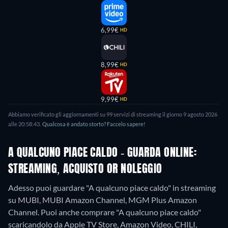
6,99€
HD
8,99€
HD
9,99€
HD
Abbiamo verificato gli aggiornamenti su
99
servizi di streaming il giorno
9 agosto 2026
alle
20:58:43
.
Qualcosa è andato storto? Faccelo sapere!
A QUALCUNO PIACE CALDO - GUARDA ONLINE:
STREAMING, ACQUISTO OR NOLEGGIO
Adesso puoi guardare "A qualcuno piace caldo" in streaming
su MUBI, MUBI Amazon Channel, MGM Plus Amazon
Channel. Puoi anche comprare "A qualcuno piace caldo"
scaricandolo da Apple TV Store, Amazon Video, CHILI,