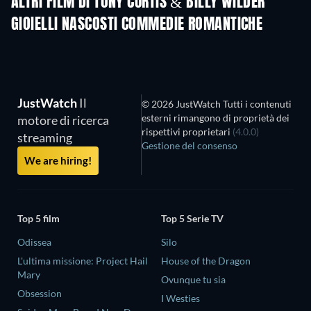
ALTRI FILM DI TONY CURTIS & BILLY WILDER
GIOIELLI NASCOSTI COMMEDIE ROMANTICHE
JustWatch
Il
© 2026 JustWatch Tutti i contenuti
esterni rimangono di proprietà dei
motore di ricerca
rispettivi proprietari
(4.0.0)
streaming
Gestione del consenso
We are hiring!
Top 5 film
Top 5 Serie TV
Odissea
Silo
L'ultima missione: Project Hail
House of the Dragon
Mary
Ovunque tu sia
Obsession
I Westies