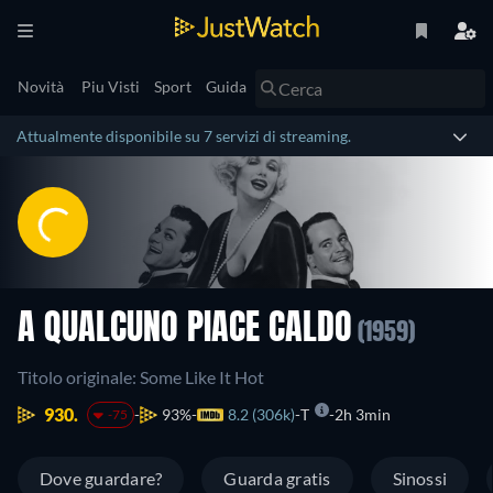
Novità
Piu Visti
Sport
Guida
Attualmente disponibile su 7 servizi di streaming.
A QUALCUNO PIACE CALDO
(1959)
Titolo originale: Some Like It Hot
930.
93%
8.2 (306k)
T
2h 3min
-75
Dove guardare?
Guarda gratis
Sinossi