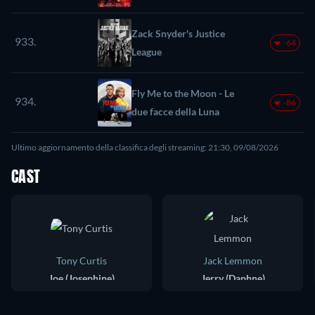
Zack Snyder's Justice
933.
-64
League
Fly Me to the Moon - Le
934.
-86
due facce della Luna
Ultimo aggiornamento della classifica degli streaming: 21:30, 09/08/2026
CAST
Tony Curtis
Jack Lemmon
Joe (Josephine)
Jerry (Daphne)