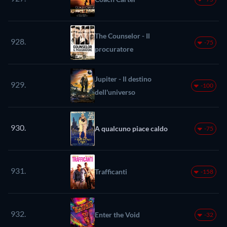
The Counselor - Il
928.
-75
procuratore
Jupiter - Il destino
929.
-100
dell'universo
930.
A qualcuno piace caldo
-75
931.
Trafficanti
-158
932.
Enter the Void
-32