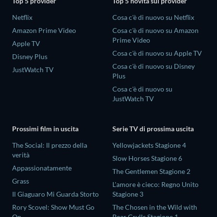
Top 5 provider
Top 5 novità sul provider
Netflix
Cosa c'è di nuovo su Netflix
Amazon Prime Video
Cosa c'è di nuovo su Amazon
Prime Video
Apple TV
Cosa c'è di nuovo su Apple TV
Disney Plus
Cosa c'è di nuovo su Disney
JustWatch TV
Plus
Cosa c'è di nuovo su
JustWatch TV
Prossimi film in uscita
Serie TV di prossima uscita
The Social: Il prezzo della
Yellowjackets Stagione 4
verità
Slow Horses Stagione 6
Appassionatamente
The Gentlemen Stagione 2
Grass
L'amore è cieco: Regno Unito
Il Giaguaro Mi Guarda Storto
Stagione 3
Rory Scovel: Show Must Go
The Chosen in the Wild with
On
Bear Grylls Stagione 1