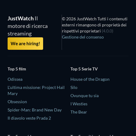
JustWatch
Il
© 2026 JustWatch Tutti i contenuti
esterni rimangono di proprietà dei
motore di ricerca
rispettivi proprietari
(4.0.0)
streaming
Gestione del consenso
We are hiring!
Top 5 film
Top 5 Serie TV
Odissea
House of the Dragon
L'ultima missione: Project Hail
Silo
Mary
Ovunque tu sia
Obsession
I Westies
Spider-Man: Brand New Day
The Bear
Il diavolo veste Prada 2