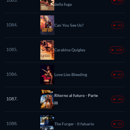
-88
della fuga
1084.
Can You See Us?
-63
1085.
Carabina Quigley
-108
1086.
Love Lies Bleeding
-63
Ritorno al futuro - Parte
1087.
-40
III
1088.
The Forger - Il falsario
-22