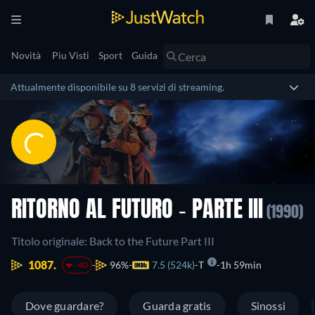
Novità
Piu Visti
Sport
Guida
Attualmente disponibile su 8 servizi di streaming.
RITORNO AL FUTURO - PARTE III
(1990)
Titolo originale: Back to the Future Part III
1087.
96%
7.5 (524k)
T
1h 59min
-40
Dove guardare?
Guarda gratis
Sinossi