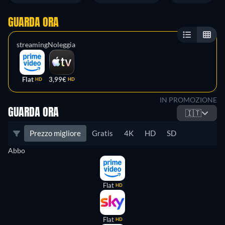
GUARDA ORA
streaming
Noleggia
Flat
3,99€
HD
HD
IN PROMOZIONE
GUARDA ORA
🇮🇹
Prezzo migliore
Gratis
4K
HD
SD
Abbo
Flat
HD
Flat
HD