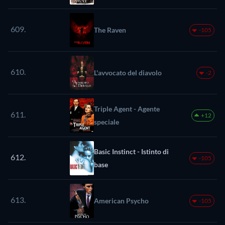
609.
The Raven
-105
610.
L'avvocato del diavolo
-2
Triple Agent - Agente
611.
+12
speciale
Basic Instinct - Istinto di
612.
-105
base
613.
American Psycho
-105