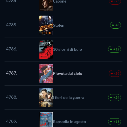
4784.
Capone
-25
4785.
Stolen
+8
4786.
30 giorni di buio
+12
4787.
Piovuta dal cielo
-26
4788.
I fiori della guerra
+24
4789.
Rapsodia in agosto
+13