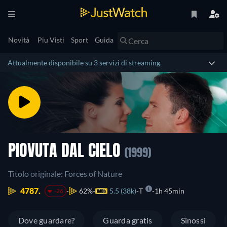
Novità
Piu Visti
Sport
Guida
Attualmente disponibile su 3 servizi di streaming.
PIOVUTA DAL CIELO
(1999)
Titolo originale: Forces of Nature
4787.
62%
5.5 (38k)
T
1h 45min
-26
Dove guardare?
Guarda gratis
Sinossi