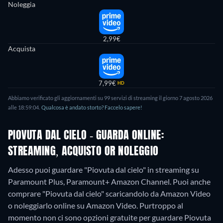
Noleggia
2,99€
Acquista
7,99€
HD
Abbiamo verificato gli aggiornamenti su 99 servizi di streaming il giorno 7 agosto 2026
alle 18:59:04.
Qualcosa è andato storto? Faccelo sapere!
PIOVUTA DAL CIELO - GUARDA ONLINE:
STREAMING, ACQUISTO OR NOLEGGIO
Adesso puoi guardare "Piovuta dal cielo" in streaming su
Paramount Plus, Paramount+ Amazon Channel. Puoi anche
comprare "Piovuta dal cielo" scaricandolo da Amazon Video
o noleggiarlo online su Amazon Video.
Purtroppo al
momento non ci sono opzioni gratuite per guardare Piovuta