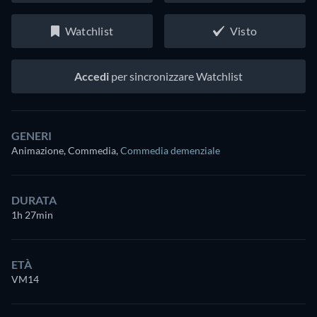
Watchlist
Visto
Accedi
per sincronizzare Watchlist
GENERI
Animazione, Commedia
,
Commedia demenziale
DURATA
1h 27min
ETÀ
VM14