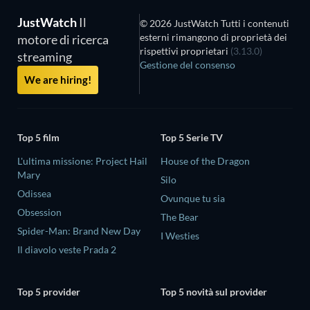
JustWatch
Il
© 2026 JustWatch Tutti i contenuti
esterni rimangono di proprietà dei
motore di ricerca
rispettivi proprietari
(3.13.0)
streaming
Gestione del consenso
We are hiring!
Top 5 film
Top 5 Serie TV
L'ultima missione: Project Hail
House of the Dragon
Mary
Silo
Odissea
Ovunque tu sia
Obsession
The Bear
Spider-Man: Brand New Day
I Westies
Il diavolo veste Prada 2
Top 5 provider
Top 5 novità sul provider