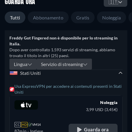
GUARDA ORA
🇮🇹
Tutti
Abbonamento
Gratis
Noleggia
Freddy Got Fingered non è disponibile per lo streaming in
Italia.
Dopo aver controllato 1.593 servizi di streaming, abbiamo
trovato il titolo in altri (25) paesi.
Lingua
Servizio di streaming
Stati Uniti
Usa ExpressVPN per accedere ai contenuti presenti in Stati
Uniti
Noleggia
3,99 USD (3,45€)
CC
HD
VM14
Guarda ora
87min
- Inglese