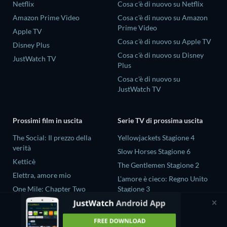
Netflix
Cosa c'è di nuovo su Netflix
Amazon Prime Video
Cosa c'è di nuovo su Amazon
Prime Video
Apple TV
Cosa c'è di nuovo su Apple TV
Disney Plus
Cosa c'è di nuovo su Disney
JustWatch TV
Plus
Cosa c'è di nuovo su
JustWatch TV
Prossimi film in uscita
Serie TV di prossima uscita
The Social: Il prezzo della
Yellowjackets Stagione 4
verità
Slow Horses Stagione 6
Ketticè
The Gentlemen Stagione 2
Elettra, amore mio
L'amore è cieco: Regno Unito
One Mile: Chapter Two
Stagione 3
One Mile: Chapter One
Ricky Gervais Alley Cats
Stagione 1