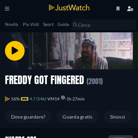
Novità
Piu Visti
Sport
Guida
FREDDY GOT FINGERED
(2001)
56%
4.7 (54k)
VM14
1h 27min
Dove guardare?
Guarda gratis
Sinossi