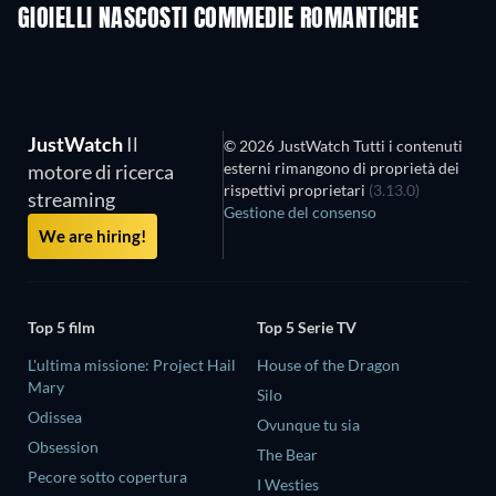
GIOIELLI NASCOSTI COMMEDIE ROMANTICHE
JustWatch
Il
© 2026 JustWatch Tutti i contenuti
esterni rimangono di proprietà dei
motore di ricerca
rispettivi proprietari
(3.13.0)
streaming
Gestione del consenso
We are hiring!
Top 5 film
Top 5 Serie TV
L'ultima missione: Project Hail
House of the Dragon
Mary
Silo
Odissea
Ovunque tu sia
Obsession
The Bear
Pecore sotto copertura
I Westies