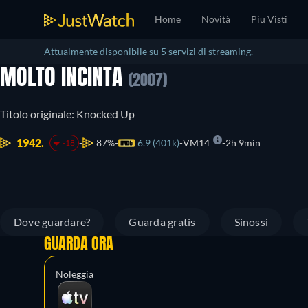
Home
Novità
Piu Visti
Attualmente disponibile su 5 servizi di streaming.
MOLTO INCINTA
(2007)
Titolo originale: Knocked Up
1942.
87%
6.9 (401k)
VM14
2h 9min
-18
Dove guardare?
Guarda gratis
Sinossi
GUARDA ORA
Noleggia