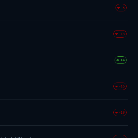
-6
-18
+4
-16
-19