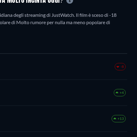
OVA MOLTO INCINTA OGGI?
diana degli streaming di JustWatch. Il film è sceso di -18
ù popolare di Molto rumore per nulla ma meno popolare di
-8
+4
+13