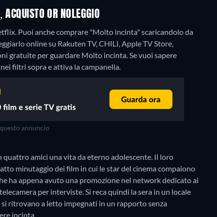
, ACQUISTO OR NOLEGGIO
tflix. Puoi anche comprare "Molto incinta" scaricandolo da
ggiarlo online su Rakuten TV, CHILI, Apple TV Store,
i gratuite per guardare Molto incinta. Se vuoi sapere
ei filtri sopra e attiva la campanella.
questo annuncio
 quattro amici una vita da eterno adolescente. Il loro
satto minutaggio dei film in cui le star del cinema compaiono
 che ha appena avuto una promozione nel network dedicato ai
elecamera per interviste. Si reca quindi la sera in un locale
due si ritrovano a letto impegnati in un rapporto senza
sere incinta…