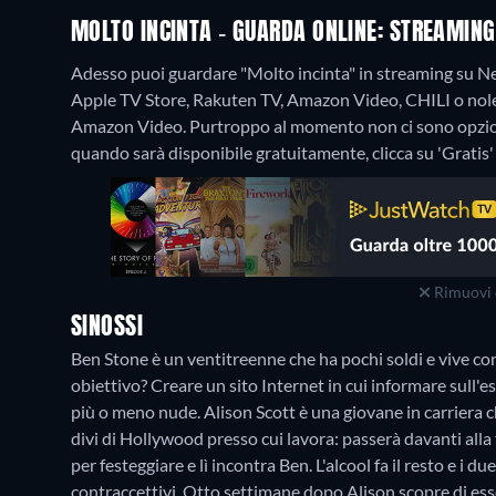
MOLTO INCINTA - GUARDA ONLINE: STREAMING
Adesso puoi guardare "Molto incinta" in streaming su Ne
Apple TV Store, Rakuten TV, Amazon Video, CHILI o nole
Amazon Video.
Purtroppo al momento non ci sono opzion
quando sarà disponibile gratuitamente, clicca su 'Gratis' n
Rimuovi 
SINOSSI
Ben Stone è un ventitreenne che ha pochi soldi e vive con
obiettivo? Creare un sito Internet in cui informare sull'e
più o meno nude. Alison Scott è una giovane in carriera
divi di Hollywood presso cui lavora: passerà davanti alla t
per festeggiare e lì incontra Ben. L'alcool fa il resto e i 
contraccettivi. Otto settimane dopo Alison scopre di es