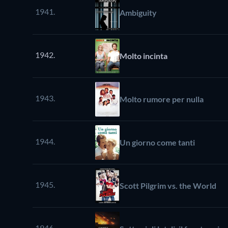
1941.
Ambiguity
1942.
Molto incinta
1943.
Molto rumore per nulla
1944.
Un giorno come tanti
1945.
Scott Pilgrim vs. the World
1946.