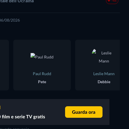
entale dell'Ucraina
-46
 06/08/2026
Paul Rudd
Leslie Mann
Pete
Debbie
questo annuncio