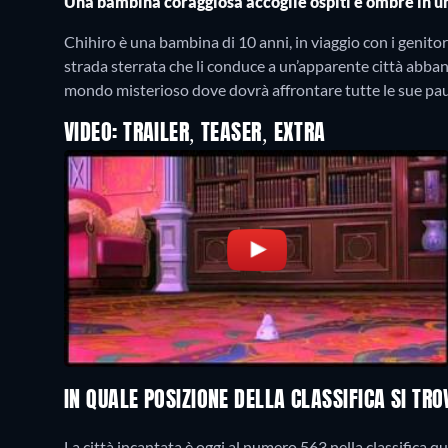
Una bambina coraggiosa accoglie ospiti e ombre in 
Chihiro è una bambina di 10 anni, in viaggio con i genitor
strada sterrata che li conduce a un’apparente città abba
mondo misterioso dove dovrà affrontare tutte le sue pau
VIDEO: TRAILER, TEASER, EXTRA
IN QUALE POSIZIONE DELLA CLASSIFICA SI TR
La città incantata è oggi al numero 563 nella classifica qu