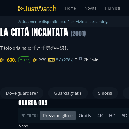
Home
Novità
Piu Visti
Attualmente disponibile su 1 servizio di streaming.
LA CITTÀ INCANTATA
(2001)
Titolo originale: 千と千尋の神隠し
600.
96%
8.6 (978k)
T
2h 4min
+45
Dove guardare?
Guarda gratis
Sinossi
GUARDA ORA
Prezzo migliore
Gratis
4K
HD
SD
FILTRI
Abbo