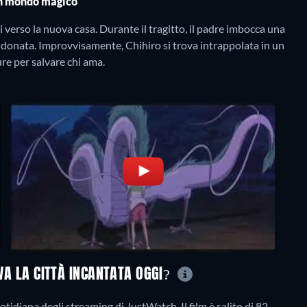
un mondo magico
i verso la nuova casa. Durante il tragitto, il padre imbocca una
ndonata. Improvvisamente, Chihiro si trova intrappolata in un
re per salvare chi ama.
OVA LA CITTÀ INCANTATA OGGI?
otidiana degli streaming di JustWatch. Il film è salito di 82