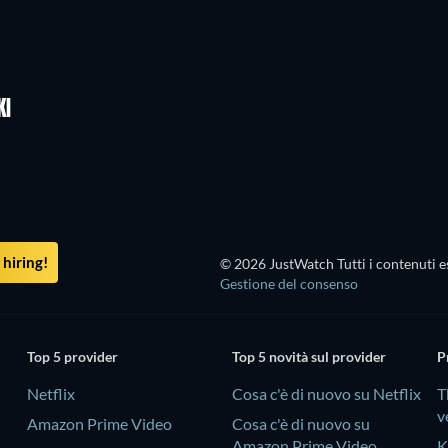
LEGO Disney Princess:
Magical Mayhem
KI
hiring!
© 2026 JustWatch Tutti i contenuti es
Gestione del consenso
Top 5 provider
Top 5 novità sul provider
P
Netflix
Cosa c'è di nuovo su Netflix
T
v
Amazon Prime Video
Cosa c'è di nuovo su
Amazon Prime Video
K