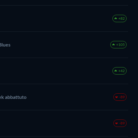
+82
 Blues
+105
+42
k abbattuto
-89
-89