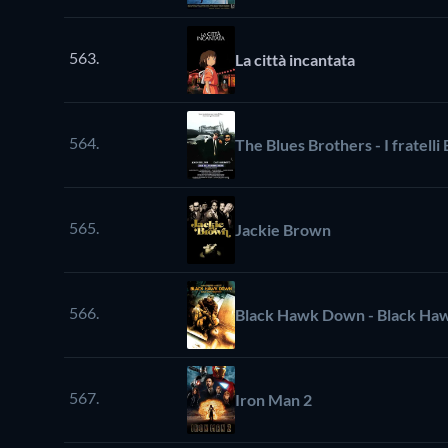
563.
La città incantata
564.
The Blues Brothers - I fratelli
565.
Jackie Brown
566.
Black Hawk Down - Black Haw
567.
Iron Man 2