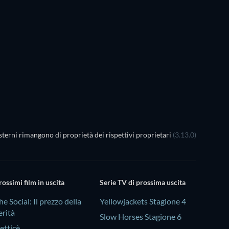
terni rimangono di proprietà dei rispettivi proprietari
(3.13.0)
rossimi film in uscita
Serie TV di prossima uscita
he Social: Il prezzo della
Yellowjackets Stagione 4
erità
Slow Horses Stagione 6
etticè