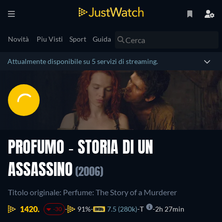
Novità
Piu Visti
Sport
Guida
Attualmente disponibile su 5 servizi di streaming.
PROFUMO - STORIA DI UN
ASSASSINO
(2006)
Titolo originale: Perfume: The Story of a Murderer
1420.
91%
7.5 (280k)
T
2h 27min
-30