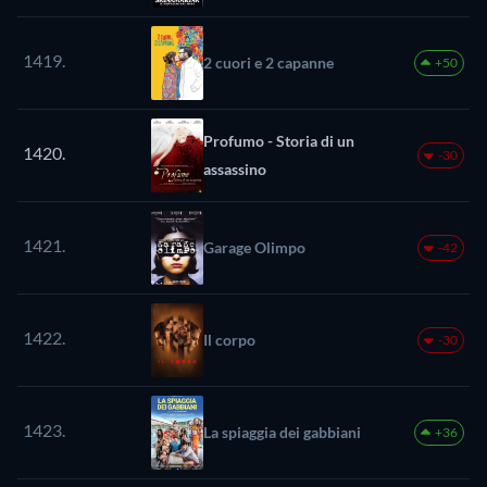
1419.
2 cuori e 2 capanne
+50
Profumo - Storia di un
1420.
-30
assassino
1421.
Garage Olimpo
-42
1422.
Il corpo
-30
1423.
La spiaggia dei gabbiani
+36