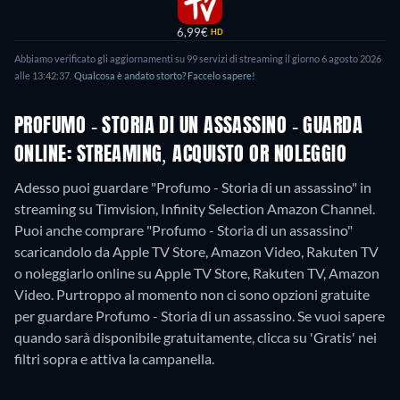
6,99€
HD
Abbiamo verificato gli aggiornamenti su
99
servizi di streaming il giorno
6 agosto 2026
alle
13:42:37
.
Qualcosa è andato storto? Faccelo sapere!
PROFUMO - STORIA DI UN ASSASSINO - GUARDA
ONLINE: STREAMING, ACQUISTO OR NOLEGGIO
Adesso puoi guardare "Profumo - Storia di un assassino" in
streaming su Timvision, Infinity Selection Amazon Channel.
Puoi anche comprare "Profumo - Storia di un assassino"
scaricandolo da Apple TV Store, Amazon Video, Rakuten TV
o noleggiarlo online su Apple TV Store, Rakuten TV, Amazon
Video.
Purtroppo al momento non ci sono opzioni gratuite
per guardare Profumo - Storia di un assassino. Se vuoi sapere
quando sarà disponibile gratuitamente, clicca su 'Gratis' nei
filtri sopra e attiva la campanella.